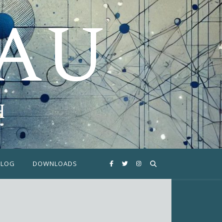
FAU
H
BLOG
DOWNLOADS