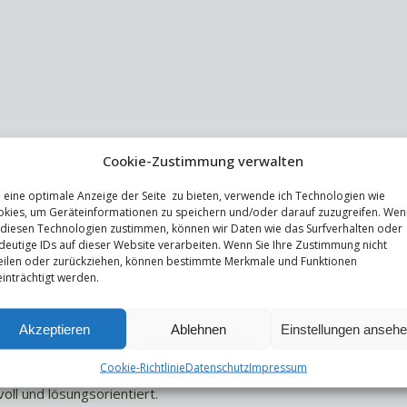
Cookie-Zustimmung verwalten
eine optimale Anzeige der Seite zu bieten, verwende ich Technologien wie
 geschulten Blick für Wirkung und Dynamik.
kies, um Geräteinformationen zu speichern und/oder darauf zuzugreifen. Wen
 diesen Technologien zustimmen, können wir Daten wie das Surfverhalten oder
deutige IDs auf dieser Website verarbeiten. Wenn Sie Ihre Zustimmung nicht
eilen oder zurückziehen, können bestimmte Merkmale und Funktionen
inträchtigt werden.
Akzeptieren
Ablehnen
Einstellungen anseh
möglichen
Cookie-Richtlinie
Datenschutz
Impressum
d direkt.
ll und lösungsorientiert.