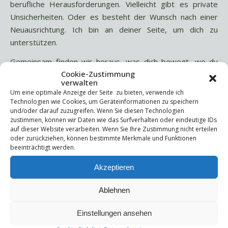
berufliche Herausforderungen. Vielleicht gibt es private
Unsicherheiten. Oder es besteht der Wunsch nach einer
Neuausrichtung. Ich bin an deiner Seite, um dich zu
unterstützen.
Gemeinsam finden wir heraus, was dich bewegt, wo du
Cookie-Zustimmung
hinmöchtest und wie du diesen Weg gehen kannst.
verwalten
Um eine optimale Anzeige der Seite zu bieten, verwende ich
Was dich in meinem Coaching erwartet:
Technologien wie Cookies, um Geräteinformationen zu speichern
und/oder darauf zuzugreifen. Wenn Sie diesen Technologien
Individuelle Begleitung:
Deine Themen stehen im
zustimmen, können wir Daten wie das Surfverhalten oder eindeutige IDs
Mittelpunkt. Gemeinsam erarbeiten wir Lösungen, die
auf dieser Website verarbeiten. Wenn Sie Ihre Zustimmung nicht erteilen
zu dir passen.
oder zurückziehen, können bestimmte Merkmale und Funktionen
beeinträchtigt werden.
Praktische Werkzeuge:
Du bekommst Methoden an
die Hand, die dir helfen, Herausforderungen zu
Akzeptieren
meistern.
Inspiration und Motivation:
Ich unterstütze dich
Ablehnen
dabei, deine Stärken zu erkennen und neue
Einstellungen ansehen
Perspektiven zu entwickeln.
Vertrauensvoller Rahmen:
Du kannst offen über alles