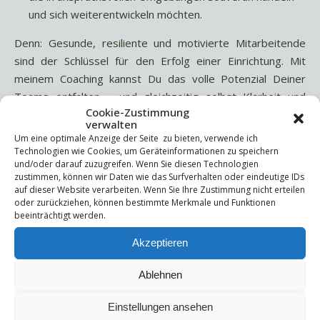
und sich weiterentwickeln möchten.
Denn: Gesunde, resiliente und motivierte Mitarbeitende
sind der Schlüssel für den Erfolg einer Einrichtung. Mit
meinem Coaching kannst Du das volle Potenzial Deiner
Teams entfalten – und gleichzeitig selbst Klarheit und
Cookie-Zustimmung
Stärke gewinnen.
verwalten
Um eine optimale Anzeige der Seite zu bieten, verwende ich
Mögliche Coaching-Themen
Technologien wie Cookies, um Geräteinformationen zu speichern
und/oder darauf zuzugreifen. Wenn Sie diesen Technologien
zustimmen, können wir Daten wie das Surfverhalten oder eindeutige IDs
Stressbewältigung und Resilienz:
Finde Wege, mit
auf dieser Website verarbeiten. Wenn Sie Ihre Zustimmung nicht erteilen
Belastungen souverän umzugehen.
oder zurückziehen, können bestimmte Merkmale und Funktionen
Kommunikation und Teamdynamik:
Stärke die
beeinträchtigt werden.
Zusammenarbeit, löse Konflikte konstruktiv und
Akzeptieren
verbessere den Umgang mit Patient:innen.
Führungscoaching:
Entwickle Deine Führungsrolle und
Ablehnen
gewinne Sicherheit in Entscheidungen.
Veränderungsprozesse meistern:
Lass Dich bei
Einstellungen ansehen