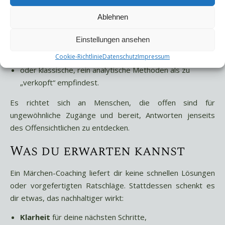
Märchen-Coaching ist besonders wertvoll, wenn du …
Ablehnen
an einem Wendepunkt stehst und Klarheit suchst,
das Gefühl hast, im Alltag festzustecken,
Einstellungen ansehen
dich nach Inspiration, Sinnbildern und neuen
Cookie-Richtlinie
Datenschutz
Impressum
Perspektiven sehnst,
oder klassische, rein analytische Methoden als zu
„verkopft“ empfindest.
Es richtet sich an Menschen, die offen sind für
ungewöhnliche Zugänge und bereit, Antworten jenseits
des Offensichtlichen zu entdecken.
Was du erwarten kannst
Ein Märchen-Coaching liefert dir keine schnellen Lösungen
oder vorgefertigten Ratschläge. Stattdessen schenkt es
dir etwas, das nachhaltiger wirkt:
Klarheit
für deine nächsten Schritte,