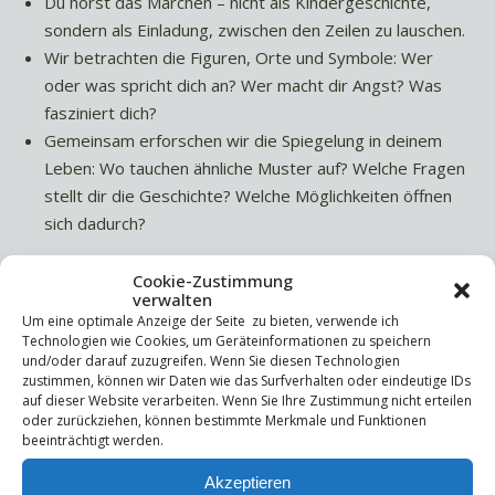
Du hörst das Märchen – nicht als Kindergeschichte,
sondern als Einladung, zwischen den Zeilen zu lauschen.
Wir betrachten die Figuren, Orte und Symbole: Wer
oder was spricht dich an? Wer macht dir Angst? Was
fasziniert dich?
Gemeinsam erforschen wir die Spiegelung in deinem
Leben: Wo tauchen ähnliche Muster auf? Welche Fragen
stellt dir die Geschichte? Welche Möglichkeiten öffnen
sich dadurch?
So wird das Märchen zu einem lebendigen Spiegel deiner
Cookie-Zustimmung
aktuellen Situation. Es zeigt dir, wo du gerade stehst – und
verwalten
Um eine optimale Anzeige der Seite zu bieten, verwende ich
es eröffnet Wege, die du vorher vielleicht nicht gesehen
Technologien wie Cookies, um Geräteinformationen zu speichern
hast.
und/oder darauf zuzugreifen. Wenn Sie diesen Technologien
zustimmen, können wir Daten wie das Surfverhalten oder eindeutige IDs
Für wen ist Märchen-
auf dieser Website verarbeiten. Wenn Sie Ihre Zustimmung nicht erteilen
oder zurückziehen, können bestimmte Merkmale und Funktionen
Coaching?
beeinträchtigt werden.
Akzeptieren