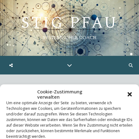
STIG PFAU
SYSTEMISCHER COACH
Geschützt: Gespräch
Cookie-Zustimmung
verwalten
Um eine optimale Anzeige der Seite zu bieten, verwende ich
Technologien wie Cookies, um Geräteinformationen zu speichern
Dieser Inhalt ist passwortgeschützt. Bitte gib unten das
und/oder darauf zuzugreifen. Wenn Sie diesen Technologien
zustimmen, können wir Daten wie das Surfverhalten oder eindeutige IDs
Passwort ein, um ihn anzeigen zu können.
auf dieser Website verarbeiten. Wenn Sie Ihre Zustimmung nicht erteilen
oder zurückziehen, können bestimmte Merkmale und Funktionen
Passwort:
beeinträchtigt werden.