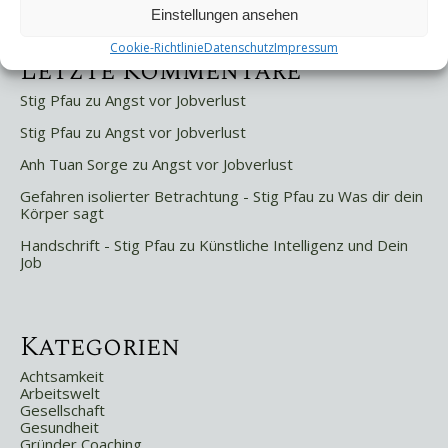
Weniger ist mehr!
Einstellungen ansehen
Cookie-Richtlinie
Datenschutz
Impressum
Letzte Kommentare
Stig Pfau
zu
Angst vor Jobverlust
Stig Pfau
zu
Angst vor Jobverlust
Anh Tuan Sorge
zu
Angst vor Jobverlust
Gefahren isolierter Betrachtung - Stig Pfau
zu
Was dir dein
Körper sagt
Handschrift - Stig Pfau
zu
Künstliche Intelligenz und Dein
Job
Kategorien
Achtsamkeit
Arbeitswelt
Gesellschaft
Gesundheit
Gründer Coaching