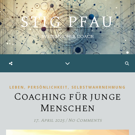
STIG PFAU
SYSTEMISCHER COACH
,
,
LEBEN
PERSÖNLICHKEIT
SELBSTWAHRNEHMUNG
Coaching für junge
Menschen
17. April 2025
/
No Comments