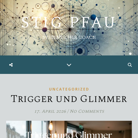
STIG PFAU
SYSTEMISCHER COACH
UNCATEGORIZED
Trigger und Glimmer
17. April 2026
/
No Comments