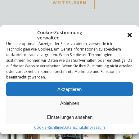
WEITERLESEN
Cookie-Zustimmung
verwalten
Um eine optimale Anzeige der Seite zu bieten, verwende ich
,
,
PERSÖNLICHKEIT
SYSTEME
UNCATEGORIZED
Technologien wie Cookies, um Geräteinformationen zu speichern
Balance
und/oder darauf zuzugreifen. Wenn Sie diesen Technologien
zustimmen, können wir Daten wie das Surfverhalten oder eindeutige IDs
auf dieser Website verarbeiten. Wenn Sie Ihre Zustimmung nicht erteilen
7. Dezember 2025
/
No Comments
oder zurückziehen, können bestimmte Merkmale und Funktionen
beeinträchtigt werden.
Akzeptieren
Ablehnen
Einstellungen ansehen
Cookie-Richtlinie
Datenschutz
Impressum