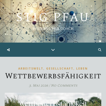
STIG PFAU
SYSTEMISCHER COACH
,
,
ARBEITSWELT
GESELLSCHAFT
LEBEN
Wettbewerbsfähigkeit
3. Mai 2026
/
No Comments