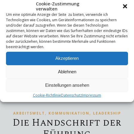
Arbeitsweise ohne abschließende Ziele, was zu
Cookie-Zustimmung
verwalten
psychischem und physischem Stress führt. Menschen
Um eine optimale Anzeige der Seite zu bieten, verwende ich
empfinden ständige Unruhe, Schlaflosigkeit und chronische
Technologien wie Cookies, um Geräteinformationen zu speichern
Erkrankungen aufgrund unerledigter Aufgaben. Ein klarer
und/oder darauf zuzugreifen. Wenn Sie diesen Technologien
zustimmen, können wir Daten wie das Surfverhalten oder eindeutige IDs
Abschluss ist essenziell für Wohlbefinden, Struktur und
auf dieser Website verarbeiten. Wenn Sie Ihre Zustimmung nicht erteilen
persönliche Rückeroberung. Coaching kann helfen, diese
oder zurückziehen, können bestimmte Merkmale und Funktionen
beeinträchtigt werden.
Endpunkte bewusst zu setzen.
Akzeptieren
WEITERLESEN
Ablehnen
Einstellungen ansehen
Cookie-Richtlinie
Datenschutz
Impressum
,
,
ARBEITSWELT
KOMMUNIKATION
LEADERSHIP
Die Handschrift der