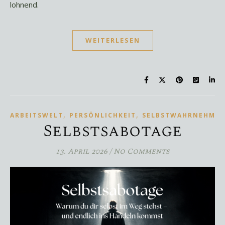
lohnend.
WEITERLESEN
,
,
ARBEITSWELT
PERSÖNLICHKEIT
SELBSTWAHRNEHMU
Selbstsabotage
13. April 2026
/
No Comments