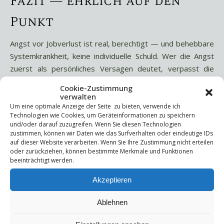
Fazit — ehrlich auf den
Punkt
Angst vor Jobverlust ist real, berechtigt — und behebbare
Systemkrankheit, keine individuelle Schuld. Wer die Angst
zuerst als persönliches Versagen deutet, verpasst die
Chance, sie in Ressourcen umzuwandeln. Systemisches
Cookie-Zustimmung
Coaching schafft genau den Rahmen, in dem Ängste
verwalten
ausgesprochen,-strukturiert und in konkrete Schritte
Um eine optimale Anzeige der Seite zu bieten, verwende ich
Technologien wie Cookies, um Geräteinformationen zu speichern
überführt werden können.
und/oder darauf zuzugreifen. Wenn Sie diesen Technologien
zustimmen, können wir Daten wie das Surfverhalten oder eindeutige IDs
Schreib mir eine
Nachricht
, wenn du den 1-seitigen
auf dieser Website verarbeiten. Wenn Sie Ihre Zustimmung nicht erteilen
Leitfaden „8 Fragen zu Jobunsicherheit“ erhalten möchtest
oder zurückziehen, können bestimmte Merkmale und Funktionen
beeinträchtigt werden.
oder sehen möchtest ob Coaching dir oder deinem Team
helfen kann.
Akzeptieren
Teilen mit:
Ablehnen