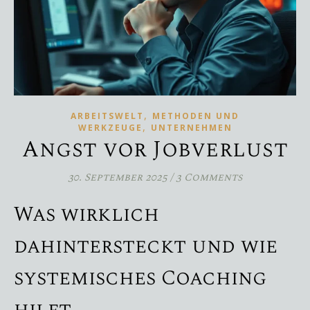
,
ARBEITSWELT
METHODEN UND
,
WERKZEUGE
UNTERNEHMEN
Angst vor Jobverlust
30. September 2025
/
3 Comments
Was wirklich
dahintersteckt und wie
systemisches Coaching