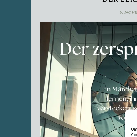
6. Nov
Um 
Coo