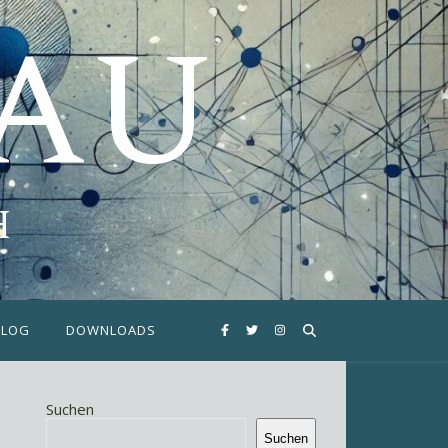
FAU
H
BLOG
DOWNLOADS
Suchen
Suchen