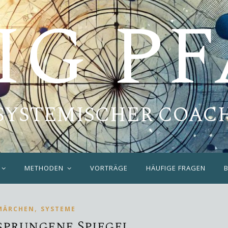
IG P
SYSTEMISCHER COAC
METHODEN
VORTRÄGE
HÄUFIGE FRAGEN
,
MÄRCHEN
SYSTEME
sprungene Spiegel