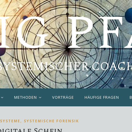
IG P
SYSTEMISCHER COAC
METHODEN
VORTRÄGE
HÄUFIGE FRAGEN
,
SYSTEME
SYSTEMISCHE FORENSIK
digitale Schein