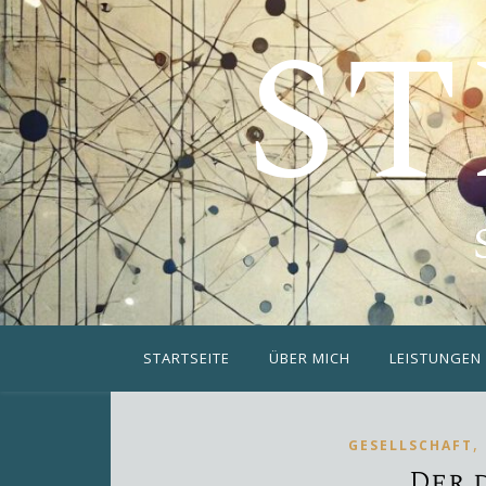
ST
STARTSEITE
ÜBER MICH
LEISTUNGEN
,
GESELLSCHAFT
Der 