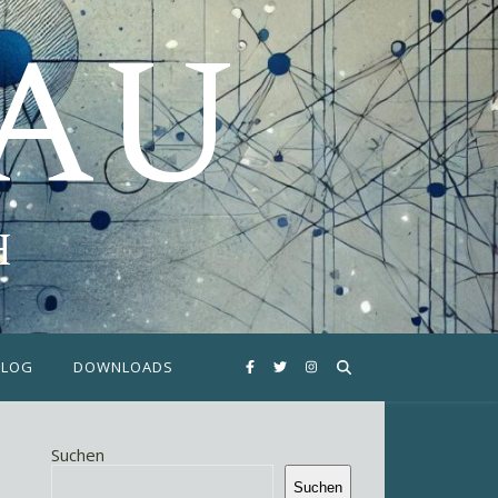
FAU
H
BLOG
DOWNLOADS
Suchen
Suchen