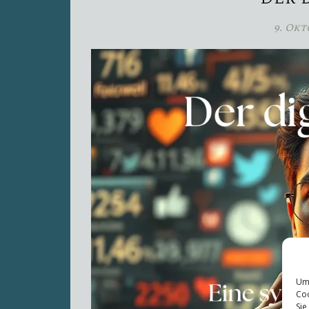
9. Okt
Um 
Coo
Sie