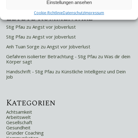
Einstellungen ansehen
Cookie-Richtlinie
Datenschutz
Impressum
Letzte Kommentare
Stig Pfau
zu
Angst vor Jobverlust
Stig Pfau
zu
Angst vor Jobverlust
Anh Tuan Sorge
zu
Angst vor Jobverlust
Gefahren isolierter Betrachtung - Stig Pfau
zu
Was dir dein
Körper sagt
Handschrift - Stig Pfau
zu
Künstliche Intelligenz und Dein
Job
Kategorien
Achtsamkeit
Arbeitswelt
Gesellschaft
Gesundheit
Gründer Coaching