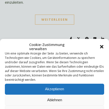
einzuleiten.
WEITERLESEN
Cookie-Zustimmung
verwalten
Um eine optimale Anzeige der Seite zu bieten, verwende ich
Suchen
Technologien wie Cookies, um Geräteinformationen zu speichern
und/oder darauf zuzugreifen. Wenn Sie diesen Technologien
Suchen
zustimmen, können wir Daten wie das Surfverhalten oder eindeutige IDs
auf dieser Website verarbeiten. Wenn Sie Ihre Zustimmung nicht erteilen
oder zurückziehen, können bestimmte Merkmale und Funktionen
Letzte Beiträge
beeinträchtigt werden.
Akzeptieren
Die Mentale Sicherheitsarchitektur
Wettbewerbsfähigkeit
Trigger und Glimmer
Ablehnen
Selbstsabotage
Weniger ist mehr!