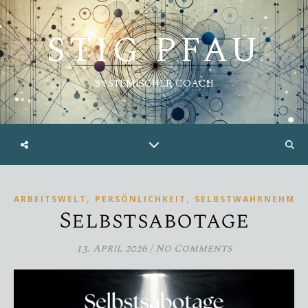
STIG PFAU
SYSTEMISCHER COACH
,
,
ARBEITSWELT
PERSÖNLICHKEIT
SELBSTWAHRNEHMU
Selbstsabotage
13. April 2026
/
No Comments