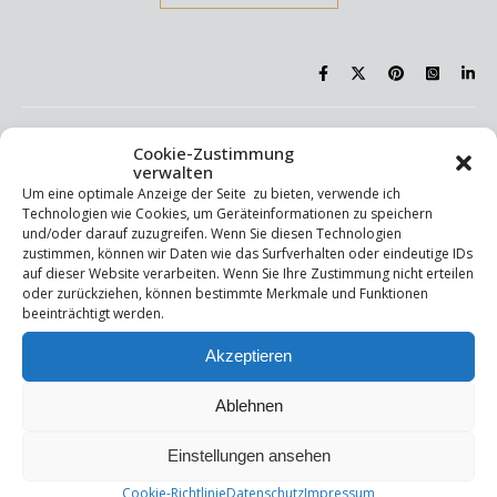
,
Cookie-Zustimmung
LEBEN
METHODEN UND WERKZEUGE
Das Systemische
verwalten
Um eine optimale Anzeige der Seite zu bieten, verwende ich
Dreieck
Technologien wie Cookies, um Geräteinformationen zu speichern
und/oder darauf zuzugreifen. Wenn Sie diesen Technologien
zustimmen, können wir Daten wie das Surfverhalten oder eindeutige IDs
3. März 2025
/
No Comments
auf dieser Website verarbeiten. Wenn Sie Ihre Zustimmung nicht erteilen
oder zurückziehen, können bestimmte Merkmale und Funktionen
beeinträchtigt werden.
Akzeptieren
Ablehnen
Einstellungen ansehen
Cookie-Richtlinie
Datenschutz
Impressum