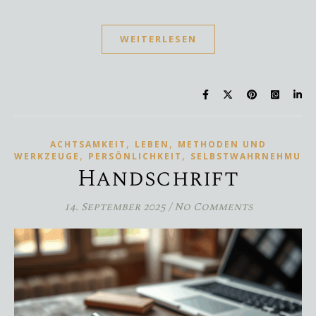
WEITERLESEN
,
,
ACHTSAMKEIT
LEBEN
METHODEN UND
,
,
WERKZEUGE
PERSÖNLICHKEIT
SELBSTWAHRNEHMUN
Handschrift
14. September 2025
/
No Comments