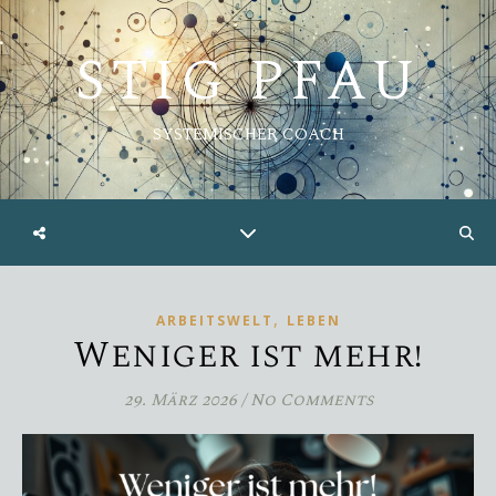
STIG PFAU
SYSTEMISCHER COACH
,
ARBEITSWELT
LEBEN
Weniger ist mehr!
29. März 2026
/
No Comments