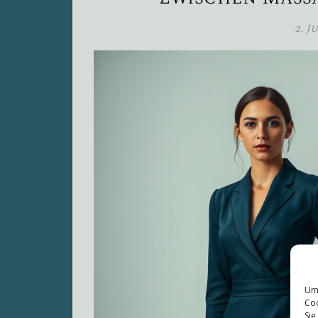
2. J
Um 
Coo
Sie