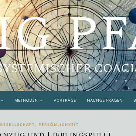
IG P
SYSTEMISCHER COAC
METHODEN
VORTRÄGE
HÄUFIGE FRAGEN
,
GESELLSCHAFT
PERSÖNLICHKEIT
nzug und Lieblingspulli