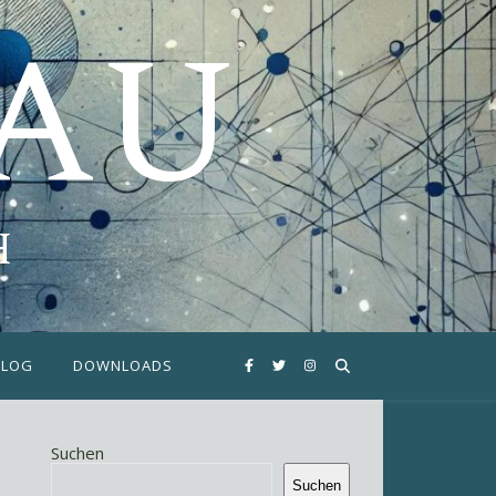
FAU
H
BLOG
DOWNLOADS
Suchen
Suchen