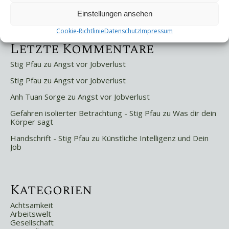
Selbstsabotage
Weniger ist mehr!
Einstellungen ansehen
Cookie-Richtlinie
Datenschutz
Impressum
Letzte Kommentare
Stig Pfau
zu
Angst vor Jobverlust
Stig Pfau
zu
Angst vor Jobverlust
Anh Tuan Sorge
zu
Angst vor Jobverlust
Gefahren isolierter Betrachtung - Stig Pfau
zu
Was dir dein
Körper sagt
Handschrift - Stig Pfau
zu
Künstliche Intelligenz und Dein
Job
Kategorien
Achtsamkeit
Arbeitswelt
Gesellschaft