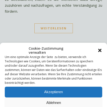
zuzuhören und nachzufragen, um echte Verständigung zu
fördern.
WEITERLESEN
Cookie-Zustimmung
verwalten
Um eine optimale Anzeige der Seite zu bieten, verwende ich
Technologien wie Cookies, um Geräteinformationen zu speichern
Suchen
und/oder darauf zuzugreifen. Wenn Sie diesen Technologien
zustimmen, können wir Daten wie das Surfverhalten oder eindeutige IDs
Suchen
auf dieser Website verarbeiten. Wenn Sie Ihre Zustimmung nicht erteilen
oder zurückziehen, können bestimmte Merkmale und Funktionen
beeinträchtigt werden.
Letzte Beiträge
Akzeptieren
Die Mentale Sicherheitsarchitektur
Wettbewerbsfähigkeit
Ablehnen
Trigger und Glimmer