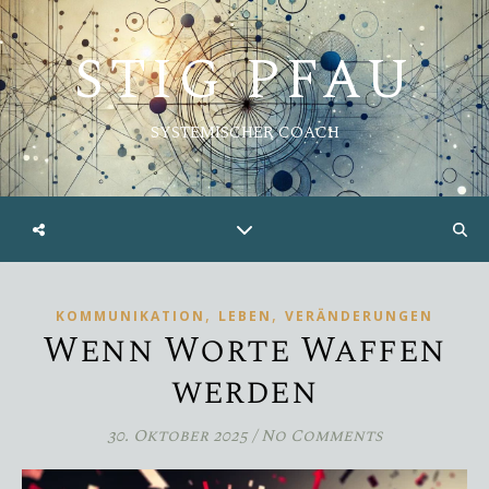
STIG PFAU
SYSTEMISCHER COACH
,
,
KOMMUNIKATION
LEBEN
VERÄNDERUNGEN
Wenn Worte Waffen
werden
30. Oktober 2025
/
No Comments