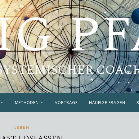
IG P
SYSTEMISCHER COAC
METHODEN
VORTRÄGE
HÄUFIGE FRAGEN
LEBEN
last loslassen