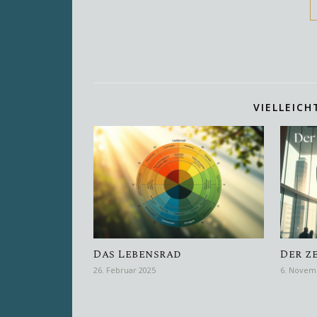
VIELLEICH
Das Lebensrad
Der z
26. Februar 2025
6. Novem