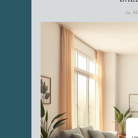
24. M
Um 