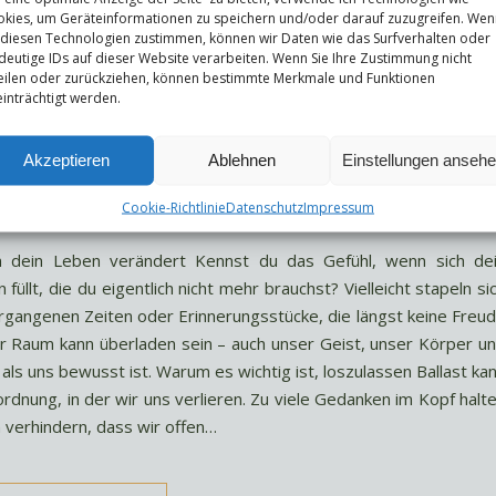
kies, um Geräteinformationen zu speichern und/oder darauf zuzugreifen. Wen
 diesen Technologien zustimmen, können wir Daten wie das Surfverhalten oder
deutige IDs auf dieser Website verarbeiten. Wenn Sie Ihre Zustimmung nicht
eilen oder zurückziehen, können bestimmte Merkmale und Funktionen
inträchtigt werden.
Akzeptieren
Ablehnen
Einstellungen anseh
Cookie-Richtlinie
Datenschutz
Impressum
n dein Leben verändert Kennst du das Gefühl, wenn sich de
füllt, die du eigentlich nicht mehr brauchst? Vielleicht stapeln si
ergangenen Zeiten oder Erinnerungsstücke, die längst keine Freu
er Raum kann überladen sein – auch unser Geist, unser Körper u
 als uns bewusst ist. Warum es wichtig ist, loszulassen Ballast ka
rdnung, in der wir uns verlieren. Zu viele Gedanken im Kopf halt
n verhindern, dass wir offen…