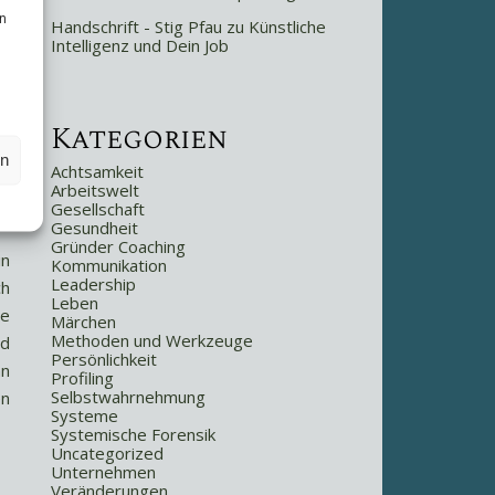
n
Handschrift - Stig Pfau
zu
Künstliche
Intelligenz und Dein Job
Kategorien
en
Achtsamkeit
Arbeitswelt
Gesellschaft
Gesundheit
Gründer Coaching
in
Kommunikation
Leadership
ch
Leben
de
Märchen
Methoden und Werkzeuge
nd
Persönlichkeit
nn
Profiling
Selbstwahrnehmung
en
Systeme
Systemische Forensik
Uncategorized
Unternehmen
Veränderungen