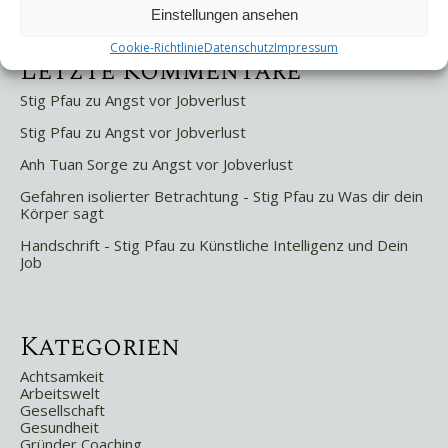
Weniger ist mehr!
Einstellungen ansehen
Cookie-Richtlinie
Datenschutz
Impressum
Letzte Kommentare
Stig Pfau
zu
Angst vor Jobverlust
Stig Pfau
zu
Angst vor Jobverlust
Anh Tuan Sorge
zu
Angst vor Jobverlust
Gefahren isolierter Betrachtung - Stig Pfau
zu
Was dir dein
Körper sagt
Handschrift - Stig Pfau
zu
Künstliche Intelligenz und Dein
Job
Kategorien
Achtsamkeit
Arbeitswelt
Gesellschaft
Gesundheit
Gründer Coaching