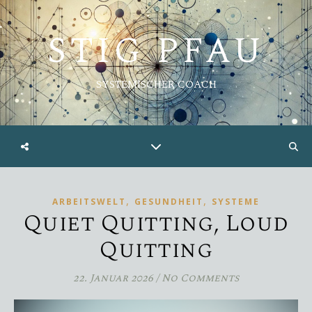
STIG PFAU
SYSTEMISCHER COACH
,
,
ARBEITSWELT
GESUNDHEIT
SYSTEME
Quiet Quitting, Loud
Quitting
22. Januar 2026
/
No Comments