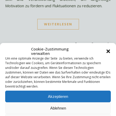
Motivation zu fördern und Fluktuationen zu reduzieren.
WEITERLESEN
Cookie-Zustimmung
verwalten
Um eine optimale Anzeige der Seite zu bieten, verwende ich
Suchen
Technologien wie Cookies, um Geräteinformationen zu speichern
und/oder darauf zuzugreifen. Wenn Sie diesen Technologien
Suchen
zustimmen, können wir Daten wie das Surfverhalten oder eindeutige IDs
auf dieser Website verarbeiten. Wenn Sie Ihre Zustimmung nicht erteilen
oder zurückziehen, können bestimmte Merkmale und Funktionen
beeinträchtigt werden.
Letzte Beiträge
Akzeptieren
Die Mentale Sicherheitsarchitektur
Wettbewerbsfähigkeit
Trigger und Glimmer
Ablehnen
Selbstsabotage