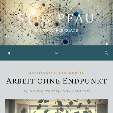
STIG PFAU
SYSTEMISCHER COACH
,
ARBEITSWELT
GESUNDHEIT
Arbeit ohne Endpunkt
14. November 2025
/
No Comments