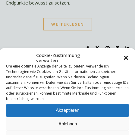
Endpunkte bewusst zu setzen.
WEITERLESEN
Cookie-Zustimmung
verwalten
Um eine optimale Anzeige der Seite zu bieten, verwende ich
Suchen
Technologien wie Cookies, um Geräteinformationen zu speichern
und/oder darauf zuzugreifen. Wenn Sie diesen Technologien
Suchen
zustimmen, können wir Daten wie das Surfverhalten oder eindeutige IDs
auf dieser Website verarbeiten. Wenn Sie Ihre Zustimmung nicht erteilen
oder zurückziehen, können bestimmte Merkmale und Funktionen
Letzte Beiträge
beeinträchtigt werden.
Akzeptieren
Die Mentale Sicherheitsarchitektur
Wettbewerbsfähigkeit
Trigger und Glimmer
Ablehnen
Selbstsabotage
Weniger ist mehr!