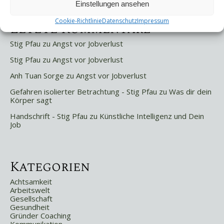
Einstellungen ansehen
Cookie-Richtlinie
Datenschutz
Impressum
Letzte Kommentare
Stig Pfau
zu
Angst vor Jobverlust
Stig Pfau
zu
Angst vor Jobverlust
Anh Tuan Sorge
zu
Angst vor Jobverlust
Gefahren isolierter Betrachtung - Stig Pfau
zu
Was dir dein
Körper sagt
Handschrift - Stig Pfau
zu
Künstliche Intelligenz und Dein
Job
Kategorien
Achtsamkeit
Arbeitswelt
Gesellschaft
Gesundheit
Gründer Coaching