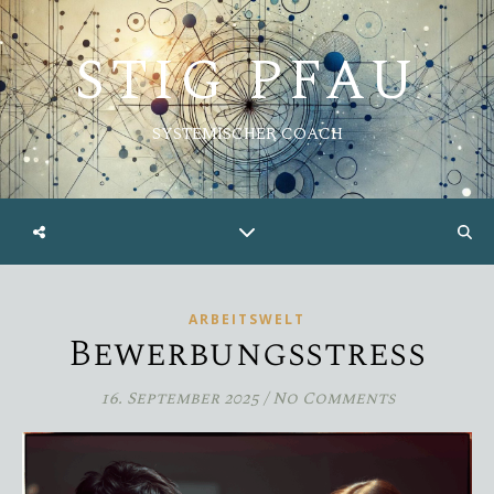
STIG PFAU
SYSTEMISCHER COACH
ARBEITSWELT
Bewerbungsstress
16. September 2025
/
No Comments