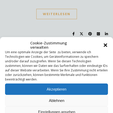
WEITERLESEN
Cookie-Zustimmung
verwalten
Suchen
Um eine optimale Anzeige der Seite zu bieten, verwende ich
Technologien wie Cookies, um Geräteinformationen zu speichern
Suchen
und/oder darauf zuzugreifen. Wenn Sie diesen Technologien
zustimmen, können wir Daten wie das Surfverhalten oder eindeutige IDs
auf dieser Website verarbeiten. Wenn Sie Ihre Zustimmung nicht erteilen
oder zurückziehen, können bestimmte Merkmale und Funktionen
Letzte Beiträge
beeinträchtigt werden.
Die Mentale Sicherheitsarchitektur
Akzeptieren
Wettbewerbsfähigkeit
Trigger und Glimmer
Selbstsabotage
Ablehnen
Weniger ist mehr!
Einstellungen ansehen