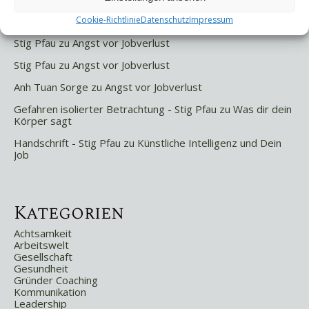
Letzte Kommentare
Cookie-Richtlinie
Datenschutz
Impressum
Stig Pfau
zu
Angst vor Jobverlust
Stig Pfau
zu
Angst vor Jobverlust
Anh Tuan Sorge
zu
Angst vor Jobverlust
Gefahren isolierter Betrachtung - Stig Pfau
zu
Was dir dein
Körper sagt
Handschrift - Stig Pfau
zu
Künstliche Intelligenz und Dein
Job
Kategorien
Achtsamkeit
Arbeitswelt
Gesellschaft
Gesundheit
Gründer Coaching
Kommunikation
Leadership