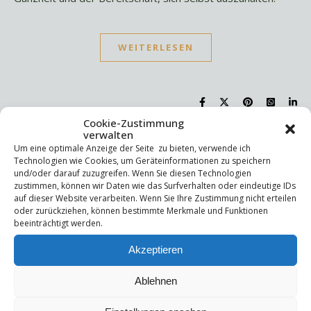
WEITERLESEN
Cookie-Zustimmung
verwalten
Um eine optimale Anzeige der Seite zu bieten, verwende ich
Suchen
Technologien wie Cookies, um Geräteinformationen zu speichern
Suchen
und/oder darauf zuzugreifen. Wenn Sie diesen Technologien
zustimmen, können wir Daten wie das Surfverhalten oder eindeutige IDs
auf dieser Website verarbeiten. Wenn Sie Ihre Zustimmung nicht erteilen
oder zurückziehen, können bestimmte Merkmale und Funktionen
Letzte Beiträge
beeinträchtigt werden.
Die Mentale Sicherheitsarchitektur
Akzeptieren
Wettbewerbsfähigkeit
Trigger und Glimmer
Ablehnen
Selbstsabotage
Weniger ist mehr!