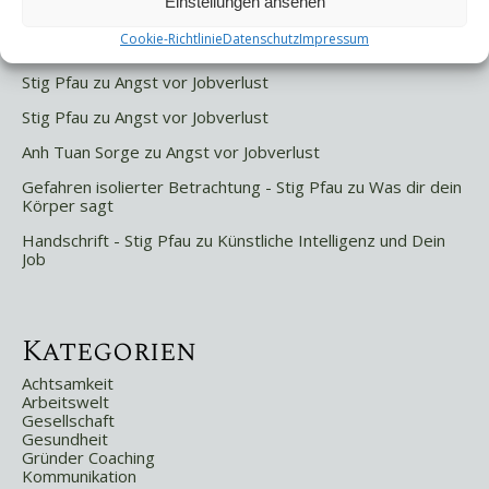
Einstellungen ansehen
Letzte Kommentare
Cookie-Richtlinie
Datenschutz
Impressum
Stig Pfau
zu
Angst vor Jobverlust
Stig Pfau
zu
Angst vor Jobverlust
Anh Tuan Sorge
zu
Angst vor Jobverlust
Gefahren isolierter Betrachtung - Stig Pfau
zu
Was dir dein
Körper sagt
Handschrift - Stig Pfau
zu
Künstliche Intelligenz und Dein
Job
Kategorien
Achtsamkeit
Arbeitswelt
Gesellschaft
Gesundheit
Gründer Coaching
Kommunikation