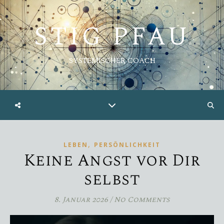
STIG PFAU
SYSTEMISCHER COACH
,
LEBEN
PERSÖNLICHKEIT
Keine Angst vor Dir
selbst
8. Januar 2026
/
No Comments