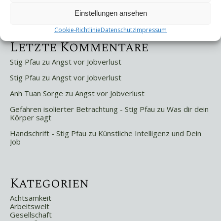
Selbstsabotage
Weniger ist mehr!
Einstellungen ansehen
Cookie-Richtlinie
Datenschutz
Impressum
Letzte Kommentare
Stig Pfau
zu
Angst vor Jobverlust
Stig Pfau
zu
Angst vor Jobverlust
Anh Tuan Sorge
zu
Angst vor Jobverlust
Gefahren isolierter Betrachtung - Stig Pfau
zu
Was dir dein
Körper sagt
Handschrift - Stig Pfau
zu
Künstliche Intelligenz und Dein
Job
Kategorien
Achtsamkeit
Arbeitswelt
Gesellschaft