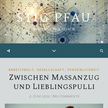
STIG PFAU
SYSTEMISCHER COACH
,
,
ARBEITSWELT
GESELLSCHAFT
PERSÖNLICHKEIT
Zwischen Maßanzug
und Lieblingspulli
2. Juni 2025
/
No Comments