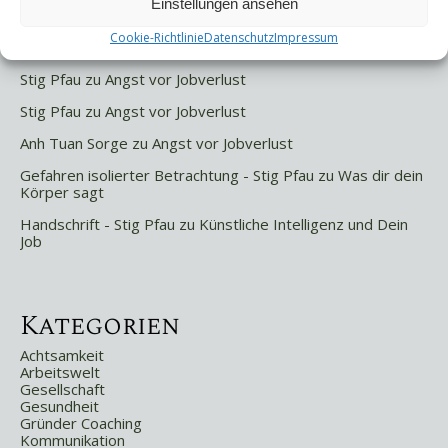
Einstellungen ansehen
Cookie-Richtlinie
Datenschutz
Impressum
Letzte Kommentare
Stig Pfau
zu
Angst vor Jobverlust
Stig Pfau
zu
Angst vor Jobverlust
Anh Tuan Sorge
zu
Angst vor Jobverlust
Gefahren isolierter Betrachtung - Stig Pfau
zu
Was dir dein
Körper sagt
Handschrift - Stig Pfau
zu
Künstliche Intelligenz und Dein
Job
Kategorien
Achtsamkeit
Arbeitswelt
Gesellschaft
Gesundheit
Gründer Coaching
Kommunikation