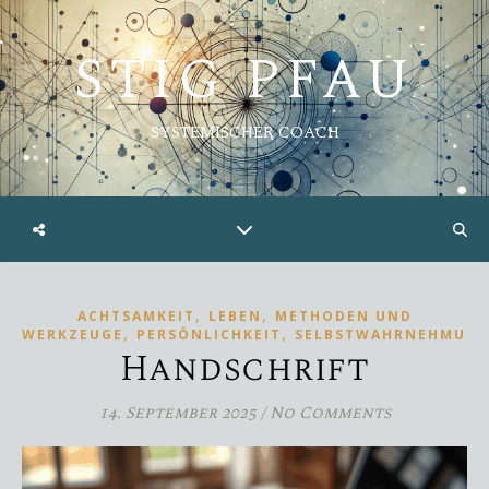
STIG PFAU
SYSTEMISCHER COACH
,
,
ACHTSAMKEIT
LEBEN
METHODEN UND
,
,
WERKZEUGE
PERSÖNLICHKEIT
SELBSTWAHRNEHMUN
Handschrift
14. September 2025
/
No Comments