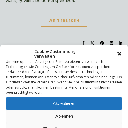
wählt, gewinnt beide Perspektiven.
WEITERLESEN
Cookie-Zustimmung
verwalten
Um eine optimale Anzeige der Seite zu bieten, verwende ich
Suchen
Technologien wie Cookies, um Geräteinformationen zu speichern
Suchen
und/oder darauf zuzugreifen. Wenn Sie diesen Technologien
zustimmen, können wir Daten wie das Surfverhalten oder eindeutige IDs
auf dieser Website verarbeiten. Wenn Sie Ihre Zustimmung nicht erteilen
oder zurückziehen, können bestimmte Merkmale und Funktionen
Letzte Beiträge
beeinträchtigt werden.
Die Mentale Sicherheitsarchitektur
Akzeptieren
Wettbewerbsfähigkeit
Trigger und Glimmer
Ablehnen
Selbstsabotage
Weniger ist mehr!