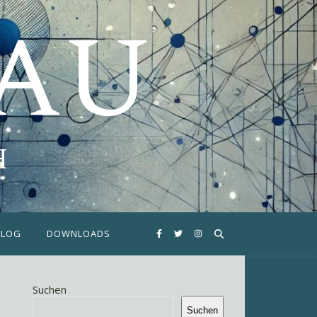
FAU
H
BLOG
DOWNLOADS
Suchen
Suchen