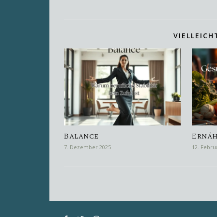
VIELLEICH
Balance
Ernä
7. Dezember 2025
12. Febru