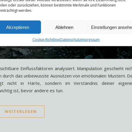
eilen oder zurückziehen, können bestimmte Merkmale und Funktionen
inträchtigt werden.
Akzeptieren
Ablehnen
Einstellungen anseh
Cookie-Richtlinie
Datenschutz
Impressum
sichtbare Einflussfaktoren analysiert. Manipulation geschieht nic
rn durch das unbewusste Ausnutzen von emotionalen Mustern. D
egt nicht in Härte, sondern im Verständnis deiner eigen
ichtig ist, bevor andere es tun.
WEITERLESEN