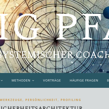
IG P
SYSTEMISCHER COAC
METHODEN
VORTRÄGE
HÄUFIGE FRAGEN
,
,
 WERKZEUGE
PERSÖNLICHKEIT
PROFILING
Sicherheitsarchitektur