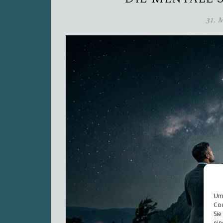
31. 
Um 
Coo
Sie
ein