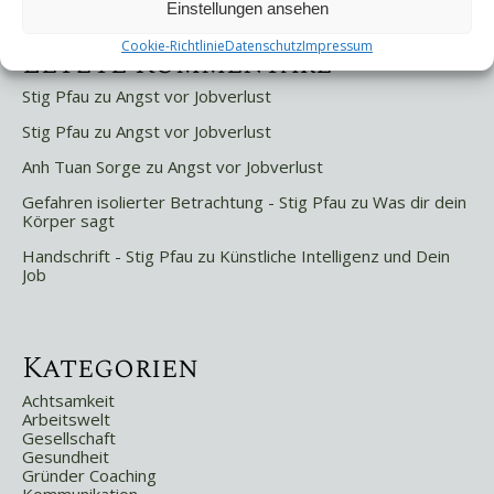
Einstellungen ansehen
Cookie-Richtlinie
Datenschutz
Impressum
Letzte Kommentare
Stig Pfau
zu
Angst vor Jobverlust
Stig Pfau
zu
Angst vor Jobverlust
Anh Tuan Sorge
zu
Angst vor Jobverlust
Gefahren isolierter Betrachtung - Stig Pfau
zu
Was dir dein
Körper sagt
Handschrift - Stig Pfau
zu
Künstliche Intelligenz und Dein
Job
Kategorien
Achtsamkeit
Arbeitswelt
Gesellschaft
Gesundheit
Gründer Coaching