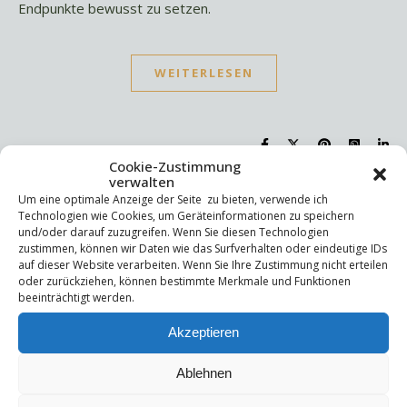
Endpunkte bewusst zu setzen.
WEITERLESEN
Cookie-Zustimmung
verwalten
Um eine optimale Anzeige der Seite zu bieten, verwende ich
Suchen
Technologien wie Cookies, um Geräteinformationen zu speichern
und/oder darauf zuzugreifen. Wenn Sie diesen Technologien
Suchen
zustimmen, können wir Daten wie das Surfverhalten oder eindeutige IDs
auf dieser Website verarbeiten. Wenn Sie Ihre Zustimmung nicht erteilen
oder zurückziehen, können bestimmte Merkmale und Funktionen
Letzte Beiträge
beeinträchtigt werden.
Akzeptieren
Die Mentale Sicherheitsarchitektur
Wettbewerbsfähigkeit
Trigger und Glimmer
Ablehnen
Selbstsabotage
Weniger ist mehr!