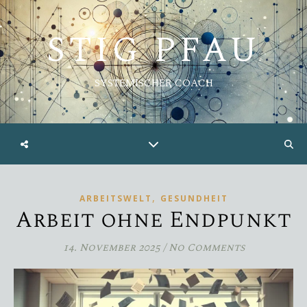
STIG PFAU
SYSTEMISCHER COACH
,
ARBEITSWELT
GESUNDHEIT
Arbeit ohne Endpunkt
14. November 2025
/
No Comments