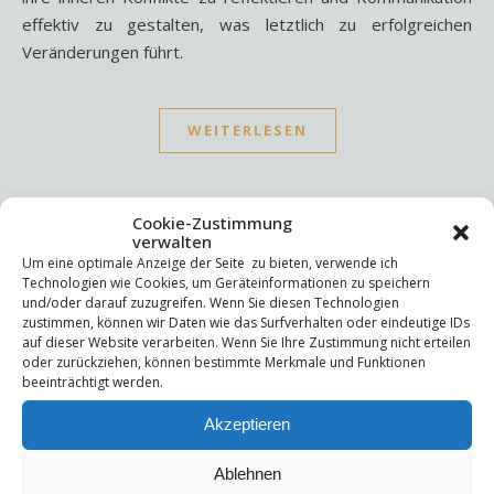
effektiv zu gestalten, was letztlich zu erfolgreichen
Veränderungen führt.
WEITERLESEN
Cookie-Zustimmung
verwalten
Um eine optimale Anzeige der Seite zu bieten, verwende ich
Technologien wie Cookies, um Geräteinformationen zu speichern
Suchen
und/oder darauf zuzugreifen. Wenn Sie diesen Technologien
zustimmen, können wir Daten wie das Surfverhalten oder eindeutige IDs
Suchen
auf dieser Website verarbeiten. Wenn Sie Ihre Zustimmung nicht erteilen
oder zurückziehen, können bestimmte Merkmale und Funktionen
beeinträchtigt werden.
Letzte Beiträge
Akzeptieren
Die Mentale Sicherheitsarchitektur
Wettbewerbsfähigkeit
Ablehnen
Trigger und Glimmer