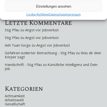
Selbstsabotage
Weniger ist mehr!
Einstellungen ansehen
Cookie-Richtlinie
Datenschutz
Impressum
Letzte Kommentare
Stig Pfau
zu
Angst vor Jobverlust
Stig Pfau
zu
Angst vor Jobverlust
Anh Tuan Sorge
zu
Angst vor Jobverlust
Gefahren isolierter Betrachtung - Stig Pfau
zu
Was dir dein
Körper sagt
Handschrift - Stig Pfau
zu
Künstliche Intelligenz und Dein
Job
Kategorien
Achtsamkeit
Arbeitswelt
Gesellschaft