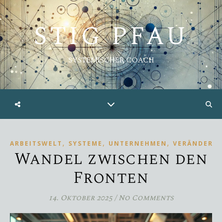
STIG PFAU
SYSTEMISCHER COACH
,
,
,
ARBEITSWELT
SYSTEME
UNTERNEHMEN
VERÄNDERU
Wandel zwischen den
Fronten
14. Oktober 2025
/
No Comments