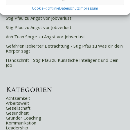
Letzte Kommentare
Cookie-Richtlinie
Datenschutz
Impressum
Stig Pfau
zu
Angst vor Jobverlust
Stig Pfau
zu
Angst vor Jobverlust
Anh Tuan Sorge
zu
Angst vor Jobverlust
Gefahren isolierter Betrachtung - Stig Pfau
zu
Was dir dein
Körper sagt
Handschrift - Stig Pfau
zu
Künstliche Intelligenz und Dein
Job
Kategorien
Achtsamkeit
Arbeitswelt
Gesellschaft
Gesundheit
Gründer Coaching
Kommunikation
Leadership