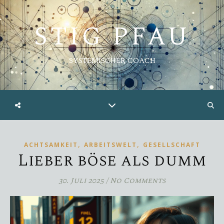
STIG PFAU
SYSTEMISCHER COACH
,
,
ACHTSAMKEIT
ARBEITSWELT
GESELLSCHAFT
Lieber böse als dumm
30. Juli 2025
/
No Comments