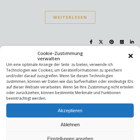
WEITERLESEN
Cookie-Zustimmung
verwalten
Suchen
Um eine optimale Anzeige der Seite zu bieten, verwende ich
Technologien wie Cookies, um Geräteinformationen zu speichern
Suchen
und/oder darauf zuzugreifen. Wenn Sie diesen Technologien
zustimmen, können wir Daten wie das Surfverhalten oder eindeutige IDs
auf dieser Website verarbeiten. Wenn Sie Ihre Zustimmung nicht erteilen
oder zurückziehen, können bestimmte Merkmale und Funktionen
Letzte Beiträge
beeinträchtigt werden.
Die Mentale Sicherheitsarchitektur
Akzeptieren
Wettbewerbsfähigkeit
Trigger und Glimmer
Selbstsabotage
Ablehnen
Weniger ist mehr!
Einstellungen ansehen