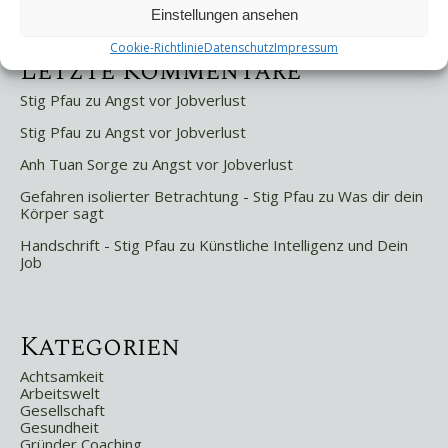
Weniger ist mehr!
Einstellungen ansehen
Cookie-Richtlinie
Datenschutz
Impressum
Letzte Kommentare
Stig Pfau
zu
Angst vor Jobverlust
Stig Pfau
zu
Angst vor Jobverlust
Anh Tuan Sorge
zu
Angst vor Jobverlust
Gefahren isolierter Betrachtung - Stig Pfau
zu
Was dir dein
Körper sagt
Handschrift - Stig Pfau
zu
Künstliche Intelligenz und Dein
Job
Kategorien
Achtsamkeit
Arbeitswelt
Gesellschaft
Gesundheit
Gründer Coaching