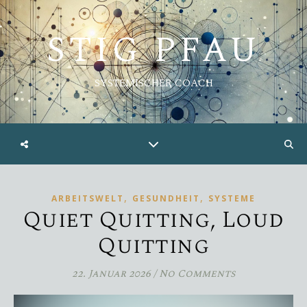
STIG PFAU
SYSTEMISCHER COACH
,
,
ARBEITSWELT
GESUNDHEIT
SYSTEME
Quiet Quitting, Loud
Quitting
22. Januar 2026
/
No Comments