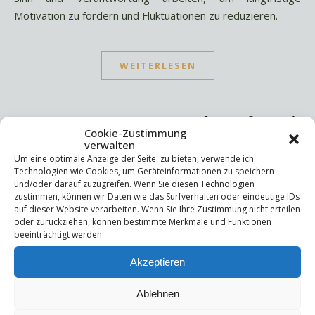
Motivation zu fördern und Fluktuationen zu reduzieren.
WEITERLESEN
Cookie-Zustimmung
verwalten
Um eine optimale Anzeige der Seite zu bieten, verwende ich
Suchen
Technologien wie Cookies, um Geräteinformationen zu speichern
und/oder darauf zuzugreifen. Wenn Sie diesen Technologien
Suchen
zustimmen, können wir Daten wie das Surfverhalten oder eindeutige IDs
auf dieser Website verarbeiten. Wenn Sie Ihre Zustimmung nicht erteilen
oder zurückziehen, können bestimmte Merkmale und Funktionen
beeinträchtigt werden.
Letzte Beiträge
Akzeptieren
Die Mentale Sicherheitsarchitektur
Wettbewerbsfähigkeit
Trigger und Glimmer
Ablehnen
Selbstsabotage