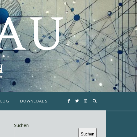
FAU
H
BLOG
DOWNLOADS
Suchen
Suchen