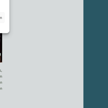
en
s,
em
en
en