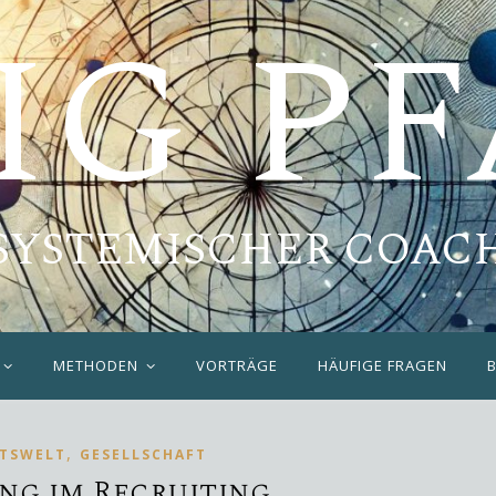
IG P
SYSTEMISCHER COAC
METHODEN
VORTRÄGE
HÄUFIGE FRAGEN
,
ITSWELT
GESELLSCHAFT
ng im Recruiting