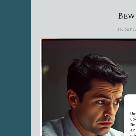
Bew
16. Sep
Um 
Coo
Sie
ein
ert