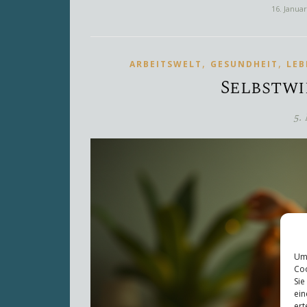
16. Janua
,
,
ARBEITSWELT
GESUNDHEIT
LEB
Selbstwi
5.
Um 
Coo
Sie
ein
ert