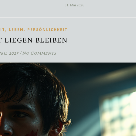
31. Mai 2026
,
,
IT
LEBEN
PERSÖNLICHKEIT
 liegen bleiben
pril 2025
/
No Comments