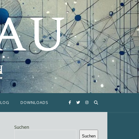
FAU
H
BLOG
DOWNLOADS
Suchen
Suchen