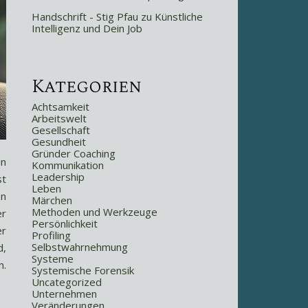
Handschrift - Stig Pfau
zu
Künstliche
Intelligenz und Dein Job
Kategorien
Achtsamkeit
Arbeitswelt
Gesellschaft
Gesundheit
Gründer Coaching
in
Kommunikation
Leadership
st
Leben
en
Märchen
Methoden und Werkzeuge
er
Persönlichkeit
er
Profiling
Selbstwahrnehmung
d,
Systeme
n.
Systemische Forensik
Uncategorized
Unternehmen
Veränderungen