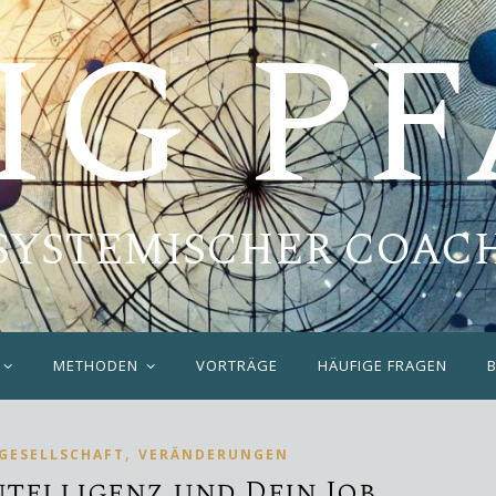
IG P
SYSTEMISCHER COAC
METHODEN
VORTRÄGE
HÄUFIGE FRAGEN
,
GESELLSCHAFT
VERÄNDERUNGEN
ntelligenz und Dein Job