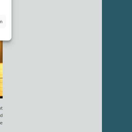
en
ht
nd
he