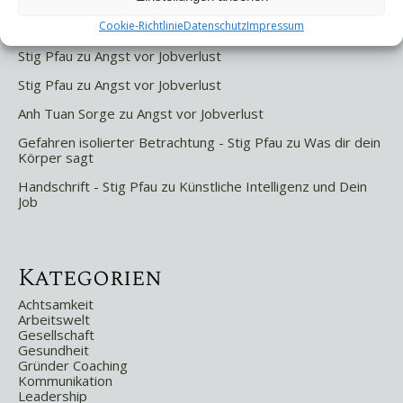
Letzte Kommentare
Cookie-Richtlinie
Datenschutz
Impressum
Stig Pfau
zu
Angst vor Jobverlust
Stig Pfau
zu
Angst vor Jobverlust
Anh Tuan Sorge
zu
Angst vor Jobverlust
Gefahren isolierter Betrachtung - Stig Pfau
zu
Was dir dein
Körper sagt
Handschrift - Stig Pfau
zu
Künstliche Intelligenz und Dein
Job
Kategorien
Achtsamkeit
Arbeitswelt
Gesellschaft
Gesundheit
Gründer Coaching
Kommunikation
Leadership