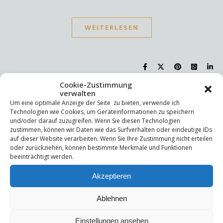
WEITERLESEN
Cookie-Zustimmung
verwalten
Suchen
Um eine optimale Anzeige der Seite zu bieten, verwende ich
Technologien wie Cookies, um Geräteinformationen zu speichern
Suchen
und/oder darauf zuzugreifen. Wenn Sie diesen Technologien
zustimmen, können wir Daten wie das Surfverhalten oder eindeutige IDs
auf dieser Website verarbeiten. Wenn Sie Ihre Zustimmung nicht erteilen
oder zurückziehen, können bestimmte Merkmale und Funktionen
Letzte Beiträge
beeinträchtigt werden.
Die Mentale Sicherheitsarchitektur
Akzeptieren
Wettbewerbsfähigkeit
Trigger und Glimmer
Selbstsabotage
Ablehnen
Weniger ist mehr!
Einstellungen ansehen