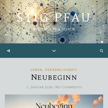
STIG PFAU
SYSTEMISCHER COACH
,
LEBEN
PERSÖNLICHKEIT
Neubeginn
1. Januar 2026
/
No Comments