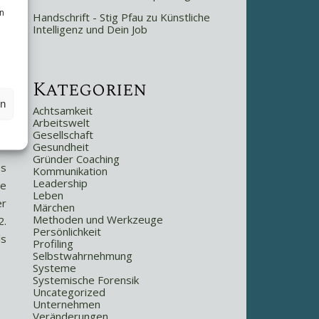
n
Handschrift - Stig Pfau
zu
Künstliche
Intelligenz und Dein Job
Kategorien
en
Achtsamkeit
Arbeitswelt
Gesellschaft
Gesundheit
Gründer Coaching
es
Kommunikation
Leadership
ie
Leben
er
Märchen
Methoden und Werkzeuge
2.
Persönlichkeit
ls
Profiling
Selbstwahrnehmung
Systeme
Systemische Forensik
Uncategorized
Unternehmen
Veränderungen