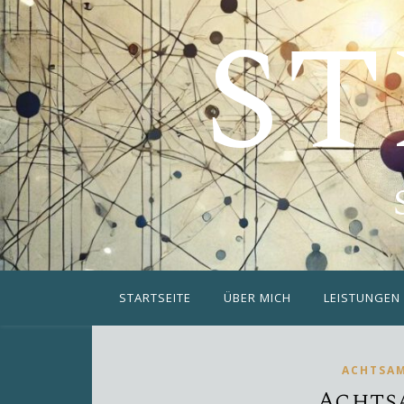
ST
STARTSEITE
ÜBER MICH
LEISTUNGEN
ACHTSAM
Achts