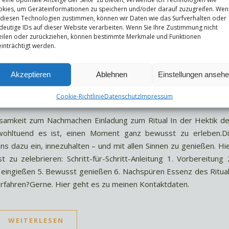
kies, um Geräteinformationen zu speichern und/oder darauf zuzugreifen. Wen
 diesen Technologien zustimmen, können wir Daten wie das Surfverhalten oder
deutige IDs auf dieser Website verarbeiten. Wenn Sie Ihre Zustimmung nicht
eilen oder zurückziehen, können bestimmte Merkmale und Funktionen
inträchtigt werden.
Akzeptieren
Ablehnen
Einstellungen anseh
Cookie-Richtlinie
Datenschutz
Impressum
tsamkeit zum Nachmachen Einladung zum Ritual In der Hektik d
 wohltuend es ist, einen Moment ganz bewusst zu erleben.D
ns dazu ein, innezuhalten – und mit allen Sinnen zu genießen. Hi
t zu zelebrieren: Schritt-für-Schritt-Anleitung 1. Vorbereitung 
e eingießen 5. Bewusst genießen 6. Nachspüren Essenz des Ritua
rfahren?Gerne. Hier geht es zu meinen Kontaktdaten.
WEITERLESEN