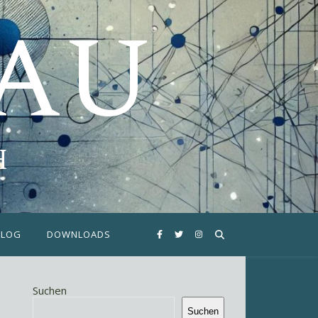
FAU
H
BLOG
DOWNLOADS
Suchen
Suchen