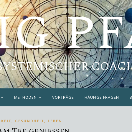
IG P
SYSTEMISCHER COAC
METHODEN
VORTRÄGE
HÄUFIGE FRAGEN
,
,
KEIT
GESUNDHEIT
LEBEN
am Tee genießen