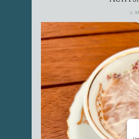
2. M
Um 