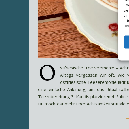
Coo
Sie
ein
ert
bee
O
stfriesische Teezeremonie – Ach
Alltags vergessen wir oft, wie
ostfriesische Teezeremonie lädt u
eine einfache Anleitung, um das Ritual selbs
Teezubereitung 3. Kandis platzieren 4. Sahn
Du möchtest mehr über Achtsamkeitsrituale e