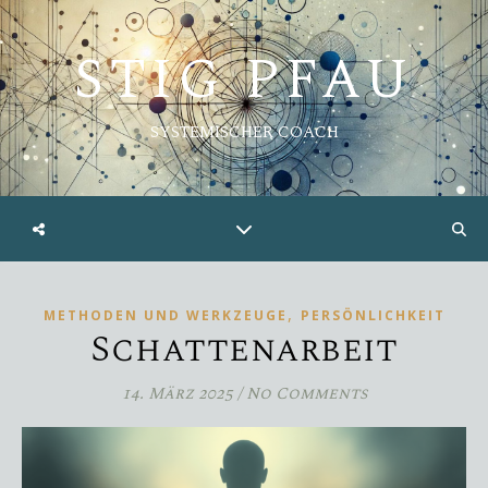
STIG PFAU
SYSTEMISCHER COACH
,
METHODEN UND WERKZEUGE
PERSÖNLICHKEIT
Schattenarbeit
14. März 2025
/
No Comments