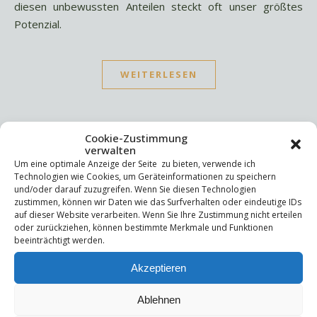
diesen unbewussten Anteilen steckt oft unser größtes
Potenzial.
WEITERLESEN
Cookie-Zustimmung
verwalten
Um eine optimale Anzeige der Seite zu bieten, verwende ich
Technologien wie Cookies, um Geräteinformationen zu speichern
Suchen
und/oder darauf zuzugreifen. Wenn Sie diesen Technologien
Suchen
zustimmen, können wir Daten wie das Surfverhalten oder eindeutige IDs
auf dieser Website verarbeiten. Wenn Sie Ihre Zustimmung nicht erteilen
oder zurückziehen, können bestimmte Merkmale und Funktionen
beeinträchtigt werden.
Letzte Beiträge
Akzeptieren
Die Mentale Sicherheitsarchitektur
Wettbewerbsfähigkeit
Ablehnen
Trigger und Glimmer
Selbstsabotage