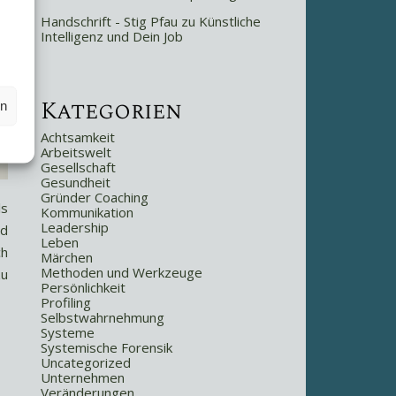
Handschrift - Stig Pfau
zu
Künstliche
Intelligenz und Dein Job
Kategorien
en
Achtsamkeit
Arbeitswelt
Gesellschaft
Gesundheit
Gründer Coaching
ls
Kommunikation
Leadership
nd
Leben
ch
Märchen
Methoden und Werkzeuge
zu
Persönlichkeit
Profiling
Selbstwahrnehmung
Systeme
Systemische Forensik
Uncategorized
Unternehmen
Veränderungen