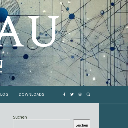
FAU
H
BLOG
DOWNLOADS
Suchen
Suchen