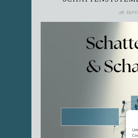
28. Sep
Um 
Coo