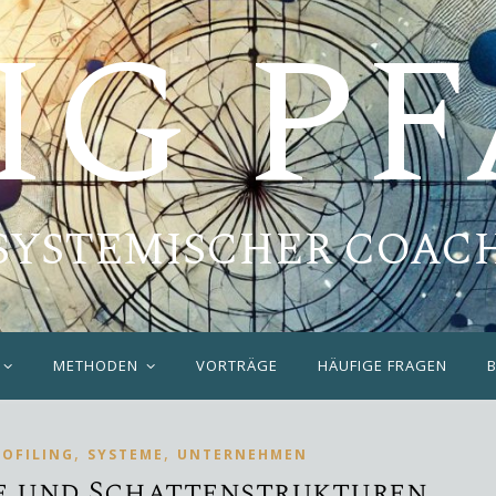
IG P
SYSTEMISCHER COAC
METHODEN
VORTRÄGE
HÄUFIGE FRAGEN
,
,
ROFILING
SYSTEME
UNTERNEHMEN
e und Schattenstrukturen