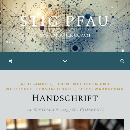
STIG PFAU
SYSTEMISCHER COACH
,
,
ACHTSAMKEIT
LEBEN
METHODEN UND
,
,
WERKZEUGE
PERSÖNLICHKEIT
SELBSTWAHRNEHMUN
Handschrift
14. September 2025
/
No Comments