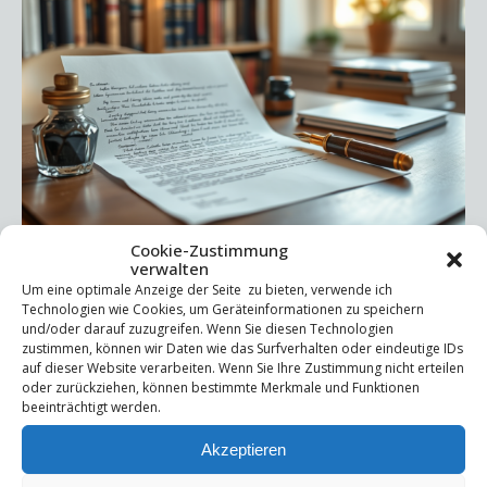
Cookie-Zustimmung
verwalten
Briefe schreiben – eine vergessene Kraft der Reflexion In
Um eine optimale Anzeige der Seite zu bieten, verwende ich
unserer schnelllebigen Welt bleibt oft wenig Zeit für
Technologien wie Cookies, um Geräteinformationen zu speichern
tiefgehende Reflexion. Doch genau hier setzt das Briefe-
und/oder darauf zuzugreifen. Wenn Sie diesen Technologien
zustimmen, können wir Daten wie das Surfverhalten oder eindeutige IDs
Schreiben-Coaching an. Es ermöglicht einen achtsamen,
auf dieser Website verarbeiten. Wenn Sie Ihre Zustimmung nicht erteilen
entschleunigten Dialog – mit dem Coach, mit sich selbst
oder zurückziehen, können bestimmte Merkmale und Funktionen
beeinträchtigt werden.
oder sogar mit Verstorbenen. Durch das Schreiben
gewinnen Gedanken Klarheit, Emotionen bekommen Raum,
Akzeptieren
und neue Perspektiven entstehen. Das geschriebene Wort