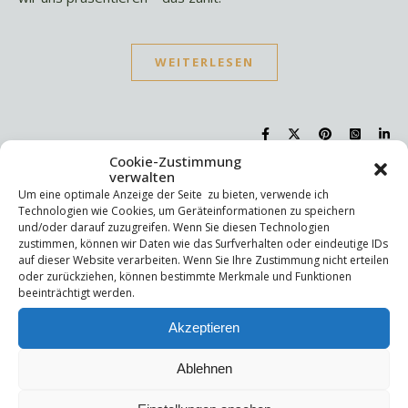
WEITERLESEN
Cookie-Zustimmung
verwalten
Um eine optimale Anzeige der Seite zu bieten, verwende ich
Suchen
Technologien wie Cookies, um Geräteinformationen zu speichern
Suchen
und/oder darauf zuzugreifen. Wenn Sie diesen Technologien
zustimmen, können wir Daten wie das Surfverhalten oder eindeutige IDs
auf dieser Website verarbeiten. Wenn Sie Ihre Zustimmung nicht erteilen
oder zurückziehen, können bestimmte Merkmale und Funktionen
Letzte Beiträge
beeinträchtigt werden.
Die Mentale Sicherheitsarchitektur
Akzeptieren
Wettbewerbsfähigkeit
Trigger und Glimmer
Ablehnen
Selbstsabotage
Weniger ist mehr!