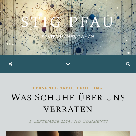
STIG PFAU
SYSTEMISCHER COACH
,
PERSÖNLICHKEIT
PROFILING
Was Schuhe über uns
verraten
1. September 2025
/
No Comments