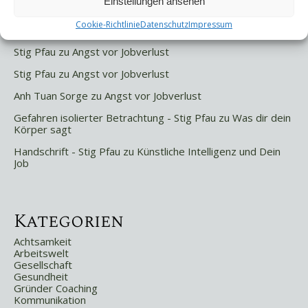
Einstellungen ansehen
Letzte Kommentare
Cookie-Richtlinie
Datenschutz
Impressum
Stig Pfau
zu
Angst vor Jobverlust
Stig Pfau
zu
Angst vor Jobverlust
Anh Tuan Sorge
zu
Angst vor Jobverlust
Gefahren isolierter Betrachtung - Stig Pfau
zu
Was dir dein
Körper sagt
Handschrift - Stig Pfau
zu
Künstliche Intelligenz und Dein
Job
Kategorien
Achtsamkeit
Arbeitswelt
Gesellschaft
Gesundheit
Gründer Coaching
Kommunikation