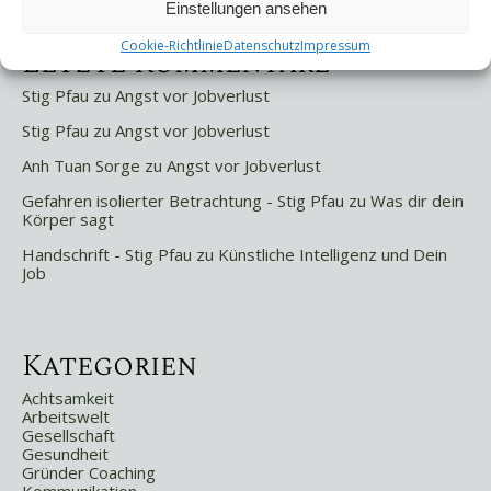
Einstellungen ansehen
Cookie-Richtlinie
Datenschutz
Impressum
Letzte Kommentare
Stig Pfau
zu
Angst vor Jobverlust
Stig Pfau
zu
Angst vor Jobverlust
Anh Tuan Sorge
zu
Angst vor Jobverlust
Gefahren isolierter Betrachtung - Stig Pfau
zu
Was dir dein
Körper sagt
Handschrift - Stig Pfau
zu
Künstliche Intelligenz und Dein
Job
Kategorien
Achtsamkeit
Arbeitswelt
Gesellschaft
Gesundheit
Gründer Coaching