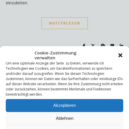
einzuleiten.
WEITERLESEN
Cookie-Zustimmung
verwalten
Um eine optimale Anzeige der Seite zu bieten, verwende ich
Suchen
Technologien wie Cookies, um Geräteinformationen zu speichern
und/oder darauf zuzugreifen. Wenn Sie diesen Technologien
Suchen
zustimmen, können wir Daten wie das Surfverhalten oder eindeutige IDs
auf dieser Website verarbeiten. Wenn Sie Ihre Zustimmung nicht erteilen
oder zurückziehen, können bestimmte Merkmale und Funktionen
Letzte Beiträge
beeinträchtigt werden.
Akzeptieren
Die Mentale Sicherheitsarchitektur
Wettbewerbsfähigkeit
Trigger und Glimmer
Ablehnen
Selbstsabotage
Weniger ist mehr!