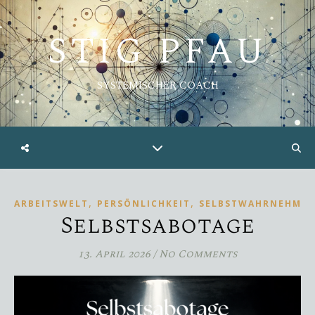
STIG PFAU
SYSTEMISCHER COACH
,
,
ARBEITSWELT
PERSÖNLICHKEIT
SELBSTWAHRNEHMU
Selbstsabotage
13. April 2026
/
No Comments