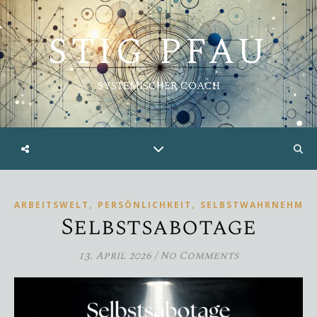
STIG PFAU
SYSTEMISCHER COACH
,
,
ARBEITSWELT
PERSÖNLICHKEIT
SELBSTWAHRNEHMU
Selbstsabotage
13. April 2026
/
No Comments