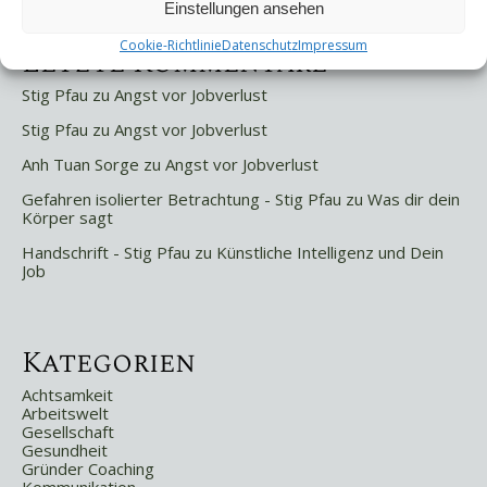
Einstellungen ansehen
Cookie-Richtlinie
Datenschutz
Impressum
Letzte Kommentare
Stig Pfau
zu
Angst vor Jobverlust
Stig Pfau
zu
Angst vor Jobverlust
Anh Tuan Sorge
zu
Angst vor Jobverlust
Gefahren isolierter Betrachtung - Stig Pfau
zu
Was dir dein
Körper sagt
Handschrift - Stig Pfau
zu
Künstliche Intelligenz und Dein
Job
Kategorien
Achtsamkeit
Arbeitswelt
Gesellschaft
Gesundheit
Gründer Coaching