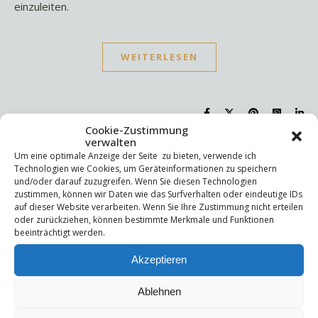
einzuleiten.
WEITERLESEN
Cookie-Zustimmung
verwalten
Um eine optimale Anzeige der Seite zu bieten, verwende ich
Suchen
Technologien wie Cookies, um Geräteinformationen zu speichern
und/oder darauf zuzugreifen. Wenn Sie diesen Technologien
Suchen
zustimmen, können wir Daten wie das Surfverhalten oder eindeutige IDs
auf dieser Website verarbeiten. Wenn Sie Ihre Zustimmung nicht erteilen
oder zurückziehen, können bestimmte Merkmale und Funktionen
Letzte Beiträge
beeinträchtigt werden.
Akzeptieren
Die Mentale Sicherheitsarchitektur
Wettbewerbsfähigkeit
Trigger und Glimmer
Ablehnen
Selbstsabotage
Weniger ist mehr!