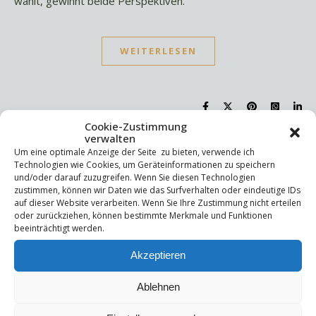
wählt, gewinnt beide Perspektiven.
WEITERLESEN
Cookie-Zustimmung
verwalten
Um eine optimale Anzeige der Seite zu bieten, verwende ich
Suchen
Technologien wie Cookies, um Geräteinformationen zu speichern
Suchen
und/oder darauf zuzugreifen. Wenn Sie diesen Technologien
zustimmen, können wir Daten wie das Surfverhalten oder eindeutige IDs
auf dieser Website verarbeiten. Wenn Sie Ihre Zustimmung nicht erteilen
oder zurückziehen, können bestimmte Merkmale und Funktionen
Letzte Beiträge
beeinträchtigt werden.
Die Mentale Sicherheitsarchitektur
Akzeptieren
Wettbewerbsfähigkeit
Trigger und Glimmer
Ablehnen
Selbstsabotage
Weniger ist mehr!