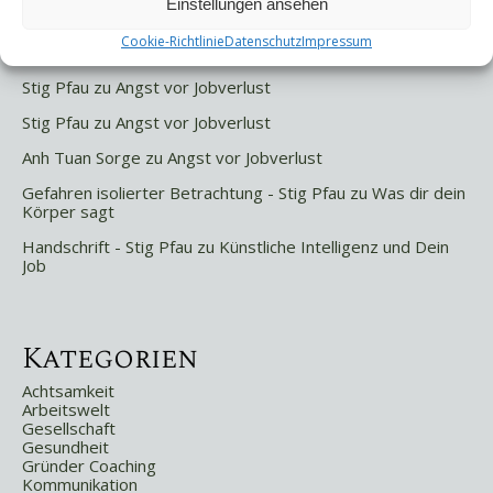
Einstellungen ansehen
Cookie-Richtlinie
Datenschutz
Impressum
Letzte Kommentare
Stig Pfau
zu
Angst vor Jobverlust
Stig Pfau
zu
Angst vor Jobverlust
Anh Tuan Sorge
zu
Angst vor Jobverlust
Gefahren isolierter Betrachtung - Stig Pfau
zu
Was dir dein
Körper sagt
Handschrift - Stig Pfau
zu
Künstliche Intelligenz und Dein
Job
Kategorien
Achtsamkeit
Arbeitswelt
Gesellschaft
Gesundheit
Gründer Coaching
Kommunikation