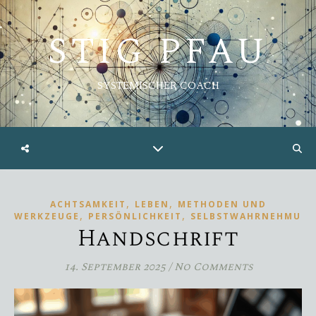
STIG PFAU
SYSTEMISCHER COACH
,
,
ACHTSAMKEIT
LEBEN
METHODEN UND
,
,
WERKZEUGE
PERSÖNLICHKEIT
SELBSTWAHRNEHMUN
Handschrift
14. September 2025
/
No Comments