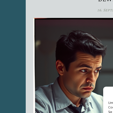
16. Sep
Um 
Coo
Sie