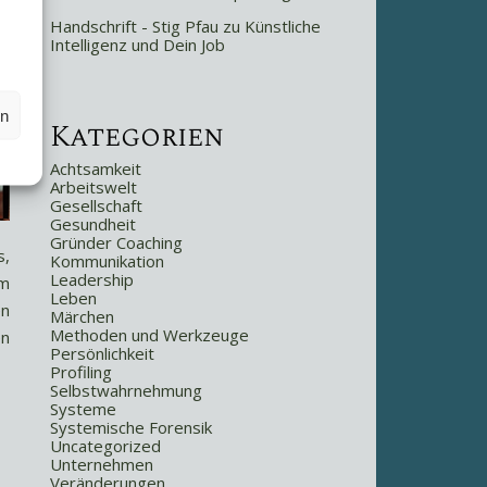
Handschrift - Stig Pfau
zu
Künstliche
Intelligenz und Dein Job
en
Kategorien
Achtsamkeit
Arbeitswelt
Gesellschaft
Gesundheit
Gründer Coaching
s,
Kommunikation
Leadership
em
Leben
en
Märchen
Methoden und Werkzeuge
en
Persönlichkeit
Profiling
Selbstwahrnehmung
Systeme
Systemische Forensik
Uncategorized
Unternehmen
Veränderungen