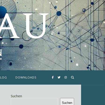
FAU
H
BLOG
DOWNLOADS
Suchen
Suchen