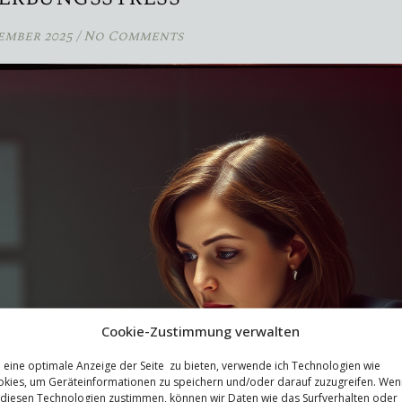
tember 2025
/
No Comments
Cookie-Zustimmung verwalten
eine optimale Anzeige der Seite zu bieten, verwende ich Technologien wie
kies, um Geräteinformationen zu speichern und/oder darauf zuzugreifen. Wen
 diesen Technologien zustimmen, können wir Daten wie das Surfverhalten oder