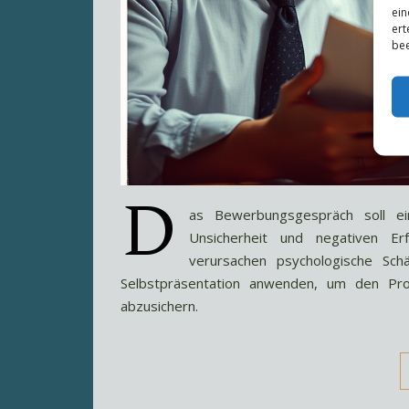
ein
ert
bee
D
as Bewerbungsgespräch soll ein
Unsicherheit und negativen E
verursachen psychologische Sch
Selbstpräsentation anwenden, um den Pro
abzusichern.