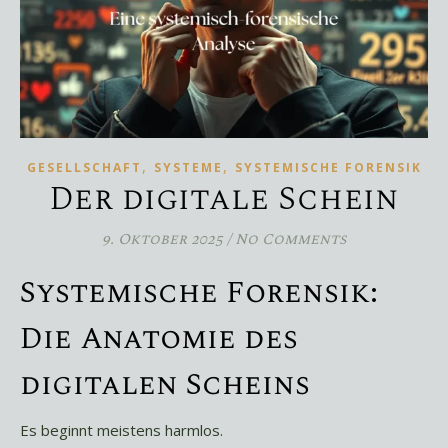
,
,
GESELLSCHAFT
SYSTEME
SYSTEMISCHE FORENSIK
Der digitale Schein
9. Oktober 2025
/
No Comments
Systemische Forensik:
Die Anatomie des
digitalen Scheins
Es beginnt meistens harmlos.