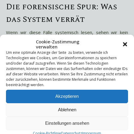
Die forensische Spur: Was
das System verrät
Wenn wir diese Fälle systemisch lesen, sehen wir kein
individuelles Fehlverhalten, sondern eine kollektive
Cookie-Zustimmung
verwalten
Schieflage:
Um eine optimale Anzeige der Seite zu bieten, verwende ich
Technologien wie Cookies, um Geräteinformationen zu speichern
Eine Gesellschaft, die
Authentizität verlangt
, aber
und/oder darauf zuzugreifen. Wenn Sie diesen Technologien
Performance belohnt
.
zustimmen, können wir Daten wie das Surfverhalten oder eindeutige IDs
Plattformen, die
Selbstdarstellung fördern
, aber
auf dieser Website verarbeiten. Wenn Sie Ihre Zustimmung nicht erteilen
oder zurückziehen, können bestimmte Merkmale und Funktionen
Selbstreflexion bestrafen
.
beeinträchtigt werden.
Menschen, die
gesehen werden wollen
, aber
nicht
wissen, wie sie ohne Maske sichtbar bleiben
Akzeptieren
können.
Ablehnen
Es ist ein Spiegel, der nicht mehr zwischen Sein und Schein
unterscheidet.
Einstellungen ansehen
Cookie-Richtlinie
Datenschutz
Impressum