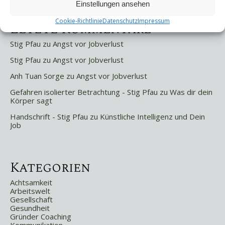
Einstellungen ansehen
Cookie-Richtlinie
Datenschutz
Impressum
Letzte Kommentare
Stig Pfau
zu
Angst vor Jobverlust
Stig Pfau
zu
Angst vor Jobverlust
Anh Tuan Sorge
zu
Angst vor Jobverlust
Gefahren isolierter Betrachtung - Stig Pfau
zu
Was dir dein
Körper sagt
Handschrift - Stig Pfau
zu
Künstliche Intelligenz und Dein
Job
Kategorien
Achtsamkeit
Arbeitswelt
Gesellschaft
Gesundheit
Gründer Coaching