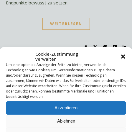
Endpunkte bewusst zu setzen.
WEITERLESEN
Cookie-Zustimmung
verwalten
Um eine optimale Anzeige der Seite zu bieten, verwende ich
Suchen
Technologien wie Cookies, um Geräteinformationen zu speichern
und/oder darauf zuzugreifen. Wenn Sie diesen Technologien
Suchen
zustimmen, können wir Daten wie das Surfverhalten oder eindeutige IDs
auf dieser Website verarbeiten. Wenn Sie Ihre Zustimmung nicht erteilen
oder zurückziehen, können bestimmte Merkmale und Funktionen
Letzte Beiträge
beeinträchtigt werden.
Akzeptieren
Die Mentale Sicherheitsarchitektur
Wettbewerbsfähigkeit
Trigger und Glimmer
Ablehnen
Selbstsabotage
Weniger ist mehr!