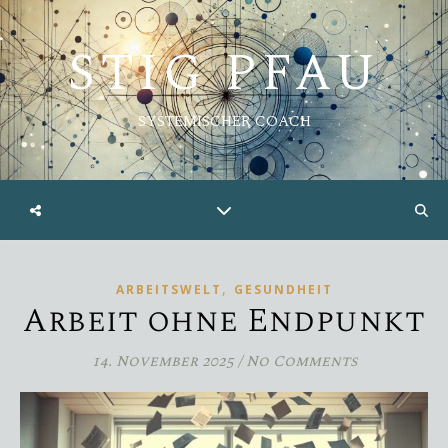
STIG PFAU
SYSTEMISCHER COACH
,
ARBEITSWELT
GESUNDHEIT
Arbeit ohne Endpunkt
14. November 2025
/
No Comments