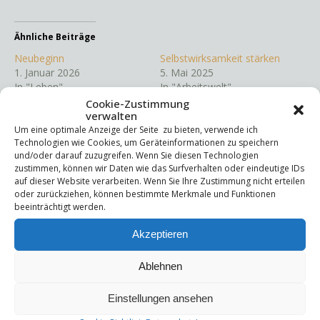
Ähnliche Beiträge
Neubeginn
Selbstwirksamkeit stärken
1. Januar 2026
5. Mai 2025
In "Leben"
In "Arbeitswelt"
Cookie-Zustimmung
Ballast loslassen
verwalten
24. März 2025
Um eine optimale Anzeige der Seite zu bieten, verwende ich
In "Leben"
Technologien wie Cookies, um Geräteinformationen zu speichern
und/oder darauf zuzugreifen. Wenn Sie diesen Technologien
zustimmen, können wir Daten wie das Surfverhalten oder eindeutige IDs
auf dieser Website verarbeiten. Wenn Sie Ihre Zustimmung nicht erteilen
oder zurückziehen, können bestimmte Merkmale und Funktionen
Entdecke mehr von Stig Pfau
beeinträchtigt werden.
Akzeptieren
Melde dich für ein Abonnement an, um die neuesten
Beiträge per E-Mail zu erhalten.
Ablehnen
Gib deine E-Mail-Adresse ein ...
Abonnieren
Einstellungen ansehen