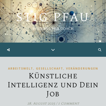
STIG PFAU
SYSTEMISCHER COACH
,
,
ARBEITSWELT
GESELLSCHAFT
VERÄNDERUNGEN
Künstliche
Intelligenz und Dein
Job
28. August 2025
/
1 Comment