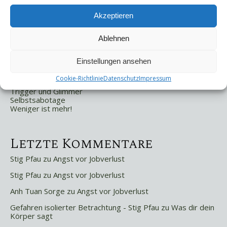
Suchen
Akzeptieren
Suchen
Ablehnen
Letzte Beiträge
Einstellungen ansehen
Die Mentale Sicherheitsarchitektur
Cookie-Richtlinie
Datenschutz
Impressum
Wettbewerbsfähigkeit
Trigger und Glimmer
Selbstsabotage
Weniger ist mehr!
Letzte Kommentare
Stig Pfau
zu
Angst vor Jobverlust
Stig Pfau
zu
Angst vor Jobverlust
Anh Tuan Sorge
zu
Angst vor Jobverlust
Gefahren isolierter Betrachtung - Stig Pfau
zu
Was dir dein
Körper sagt