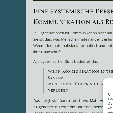
Eine systemische Persp
Kommunikation als B
In Organisationen ist Kommunikation nicht nur
Sie ist das, was Menschen miteinander
verbi
Wenn alles automatisiert, formatiert und opt
ihre Handschrift.
Aus systemischer Sicht bedeutet das:
Wenn Kommunikation entpers
System.
Menschen fühlen sich wenig
verloren.
Um 
Coo
Das zeigt sich überall dort, wo Mails Vers
Sie
KI-generierte Texte die Unternehmensstim
ein
ert
Das System bleibt formal stabil – aber emotio