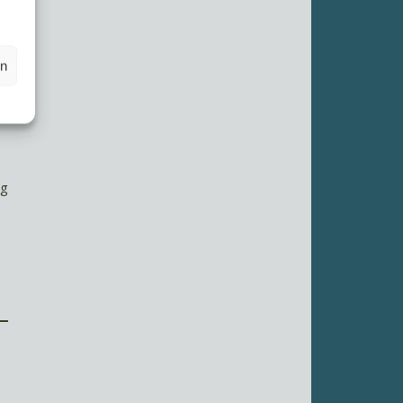
en
ig