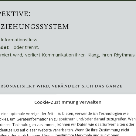
ektive:
eziehungssystem
 Informationsfluss.
ndet
– oder trennt.
imiert wird, verliert Kommunikation ihren Klang, ihren Rhythmus
onalisiert wird, verändert sich das ganze
er gesehen, Bindung nimmt ab, Sinn geht
Cookie-Zustimmung verwalten
eine optimale Anzeige der Seite zu bieten, verwende ich Technologien wie
kies, um Geräteinformationen zu speichern und/oder darauf zuzugreifen. Wen
tändnis ersetzen, Feedbackprozesse zur Pflichtübung werden od
 diesen Technologien zustimmen, können wir Daten wie das Surfverhalten oder
me übernehmen.
deutige IDs auf dieser Website verarbeiten. Wenn Sie Ihre Zustimmung nicht
eilen oder zurückziehen, können bestimmte Merkmale und Funktionen
nal verarmt.