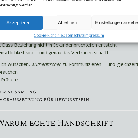
inträchtigt werden.
Symbol
Akzeptieren
Ablehnen
Einstellungen anseh
Cookie-Richtlinie
Datenschutz
Impressum
sches Relikt, sondern eine Metapher.
. Dass Beziehung nicht in Sekundenbruchteilen entsteht.
schlichkeit sind – und genau das Vertrauen schafft.
 sich wünschen,
authentischer
zu kommunizieren – und gleichzeit
brauchen.
 Präsenz.
rlangsamung.
Voraussetzung für Bewusstsein.
 Warum echte Handschrift