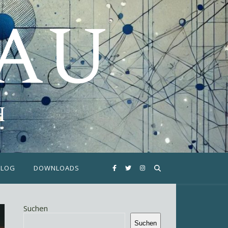
FAU
H
BLOG
DOWNLOADS
Suchen
Suchen