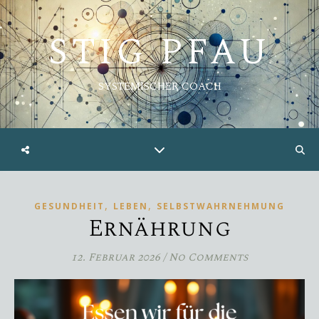
STIG PFAU
SYSTEMISCHER COACH
,
,
GESUNDHEIT
LEBEN
SELBSTWAHRNEHMUNG
Ernährung
12. Februar 2026
/
No Comments