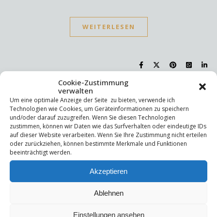
WEITERLESEN
Cookie-Zustimmung
verwalten
Suchen
Um eine optimale Anzeige der Seite zu bieten, verwende ich
Technologien wie Cookies, um Geräteinformationen zu speichern
Suchen
und/oder darauf zuzugreifen. Wenn Sie diesen Technologien
zustimmen, können wir Daten wie das Surfverhalten oder eindeutige IDs
auf dieser Website verarbeiten. Wenn Sie Ihre Zustimmung nicht erteilen
oder zurückziehen, können bestimmte Merkmale und Funktionen
Letzte Beiträge
beeinträchtigt werden.
Die Mentale Sicherheitsarchitektur
Akzeptieren
Wettbewerbsfähigkeit
Trigger und Glimmer
Selbstsabotage
Ablehnen
Weniger ist mehr!
Einstellungen ansehen