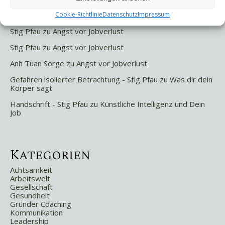
Letzte Kommentare
Cookie-Richtlinie
Datenschutz
Impressum
Stig Pfau
zu
Angst vor Jobverlust
Stig Pfau
zu
Angst vor Jobverlust
Anh Tuan Sorge
zu
Angst vor Jobverlust
Gefahren isolierter Betrachtung - Stig Pfau
zu
Was dir dein
Körper sagt
Handschrift - Stig Pfau
zu
Künstliche Intelligenz und Dein
Job
Kategorien
Achtsamkeit
Arbeitswelt
Gesellschaft
Gesundheit
Gründer Coaching
Kommunikation
Leadership