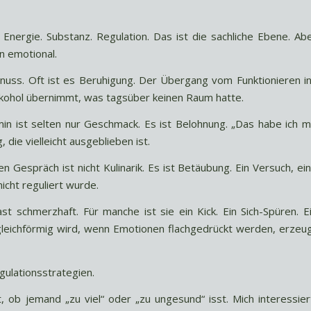
. Energie. Substanz. Regulation. Das ist die sachliche Ebene. Ab
n emotional.
nuss. Oft ist es Beruhigung. Der Übergang vom Funktionieren i
 Alkohol übernimmt, was tagsüber keinen Raum hatte.
in ist selten nur Geschmack. Es ist Belohnung. „Das habe ich m
 die vielleicht ausgeblieben ist.
 Gespräch ist nicht Kulinarik. Es ist Betäubung. Ein Versuch, ei
cht reguliert wurde.
ast schmerzhaft. Für manche ist sie ein Kick. Ein Sich-Spüren. E
 gleichförmig wird, wenn Emotionen flachgedrückt werden, erzeu
gulationsstrategien.
t, ob jemand „zu viel“ oder „zu ungesund“ isst. Mich interessier