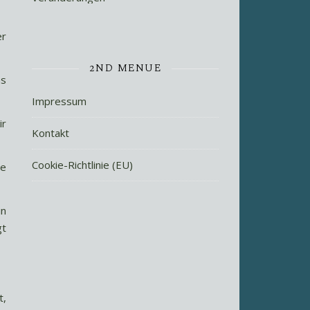
er
2ND MENUE
ns
Impressum
ir
Kontakt
Cookie-Richtlinie (EU)
ne
in
gt
t,