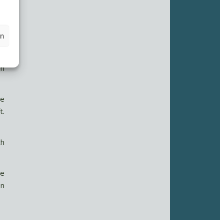
ch
en
en
ie
t.
ch
se
en