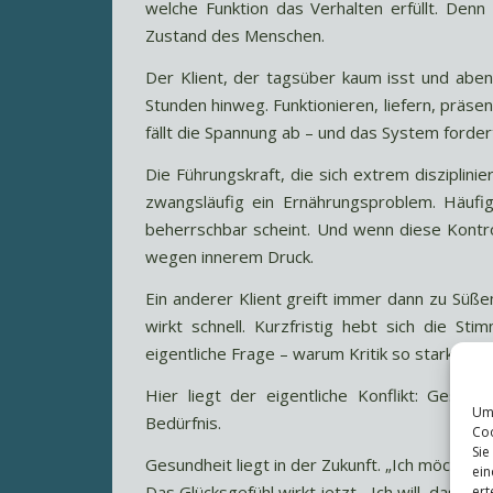
welche Funktion das Verhalten erfüllt. Denn 
Zustand des Menschen.
Der Klient, der tagsüber kaum isst und aben
Stunden hinweg. Funktionieren, liefern, präse
fällt die Spannung ab – und das System forder
Die Führungskraft, die sich extrem disziplinie
zwangsläufig ein Ernährungsproblem. Häufig
beherrschbar scheint. Und wenn diese Kontro
wegen innerem Druck.
Ein anderer Klient greift immer dann zu Süßem
wirkt schnell. Kurzfristig hebt sich die S
eigentliche Frage – warum Kritik so stark triff
Hier liegt der eigentliche Konflikt: Gesundh
Um 
Bedürfnis.
Coo
Sie
Gesundheit liegt in der Zukunft. „Ich möchte in 
ein
Das Glücksgefühl wirkt jetzt. „Ich will, dass 
ert