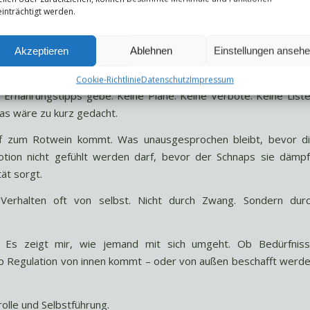
inträchtigt werden.
g. Unser Nervensystem reagiert unmittelbar. Und wenn ein Mens
er das Sofortige.
Akzeptieren
Ablehnen
Einstellungen anseh
l sein System nach Entlastung sucht.
Cookie-Richtlinie
Datenschutz
Impressum
 Ernährungstipps gebe. Keine Pläne. Keine Verbote. Keine List
Das wäre zu kurz gedacht.
riff zum Rotwein kommt. Was unausgesprochen bleibt, bevor d
tion nicht gefühlt werden darf, bevor der Schnaps sie dämpf
tät sorgt.
Verhalten oft von selbst. Nicht durch Zwang. Sondern dur
el. Es zeigt mir, wie jemand mit sich umgeht. Ob Bedürfnis
Regulation von innen kommt – oder von außen beschafft werd
olle und Selbstführung.