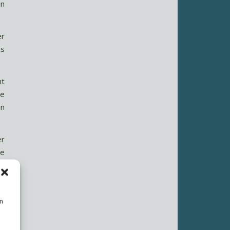
en
er
ds
ht
ie
rn
er
ie
es
n