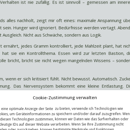
Verhalten ist nie zufällig. Es ist sinnvoll – gemessen am inner
ds alles nachholt, zeigt mir oft eines: maximale Anspannung üb
nt sein. Hunger wird ignoriert. Bedürfnisse werden vertagt. Aben
t Ausgleich. Nicht aus Schwäche, sondern aus Logik.
rt ernährt, jedes Gramm kontrolliert, jede Mahlzeit plant, hat nic
 hat sie ein Kontrollthema. Essen wird zur letzten Bastion, d
lle bricht, bricht sie nicht wegen mangelnden Wissens – sonde
, wenn er sich kritisiert fühlt. Nicht bewusst. Automatisch. Zuck
timmung. Das Nervensystem bekommt eine kleine Entlastung. D
t – bleibt unbeantwortet.
Cookie-Zustimmung verwalten
eit ist ein langfristiges Ziel. Glücksgefühl ist ein unmittelbar
eine optimale Anzeige der Seite zu bieten, verwende ich Technologien wie
kies, um Geräteinformationen zu speichern und/oder darauf zuzugreifen. Wen
 diesen Technologien zustimmen, können wir Daten wie das Surfverhalten oder
zehn Jahren fit sein.“
deutige IDs auf dieser Website verarbeiten. Wenn Sie Ihre Zustimmung nicht
es mir in diesem Moment besser geht.“
eilen oder zurückziehen, können bestimmte Merkmale und Funktionen