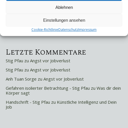
Letzte Beiträge
Ablehnen
Die Mentale Sicherheitsarchitektur
Wettbewerbsfähigkeit
Einstellungen ansehen
Trigger und Glimmer
Selbstsabotage
Cookie-Richtlinie
Datenschutz
Impressum
Weniger ist mehr!
Letzte Kommentare
Stig Pfau
zu
Angst vor Jobverlust
Stig Pfau
zu
Angst vor Jobverlust
Anh Tuan Sorge
zu
Angst vor Jobverlust
Gefahren isolierter Betrachtung - Stig Pfau
zu
Was dir dein
Körper sagt
Handschrift - Stig Pfau
zu
Künstliche Intelligenz und Dein
Job