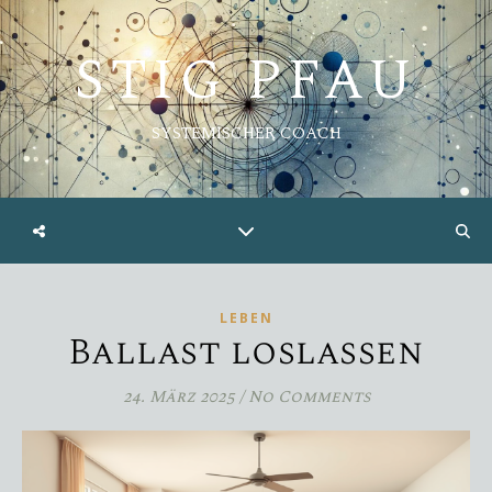
STIG PFAU
SYSTEMISCHER COACH
LEBEN
Ballast loslassen
24. März 2025
/
No Comments