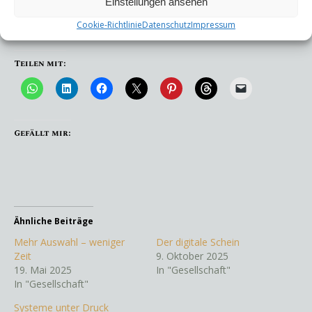
Einstellungen ansehen
Interessiert?
Laß‘ uns ein ein erstes unverbindliches
Cookie-Richtlinie
Datenschutz
Impressum
Gespräch über Coaching führen.
Teilen mit:
Gefällt mir:
Ähnliche Beiträge
Mehr Auswahl – weniger
Der digitale Schein
Zeit
9. Oktober 2025
19. Mai 2025
In "Gesellschaft"
In "Gesellschaft"
Systeme unter Druck