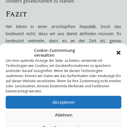
sondern gesellschaftlich zu stärken.
Fazit
Wir leben in einer erschöpften Republik. Doch das
bedeutet nicht, dass wir uns damit abfinden müssen. Es
bedeutet vielmehr, dass es an der Zeit ist, genau
hinzusehen. Nicht auf das vermeintlich perfekte Leben
Cookie-Zustimmung
anderer, sondern auf das eigene: Was macht mich
verwalten
Um eine optimale Anzeige der Seite zu bieten, verwende ich
lebendig? Was lässt mich regenerieren? Und wie kann ich
Technologien wie Cookies, um Geräteinformationen zu speichern
für mich sorgen, ohne das System zu bedienen, das mich
und/oder darauf zuzugreifen. Wenn Sie diesen Technologien
krank macht?
zustimmen, können wir Daten wie das Surfverhalten oder eindeutige IDs
auf dieser Website verarbeiten. Wenn Sie Ihre Zustimmung nicht erteilen
oder zurückziehen, können bestimmte Merkmale und Funktionen
Coaching ist dabei kein Luxus, sondern eine Investition in
beeinträchtigt werden.
seelische Gesundheit und echte Wirksamkeit. Gerade in
einer Zeit, in der immer mehr Menschen das Gefühl haben,
Akzeptieren
den Boden unter den Füßen zu verlieren, kann Coaching
helfen, diesen Boden neu zu finden – und vielleicht sogar
Ablehnen
neu zu gestalten.