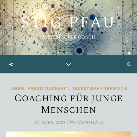
STIG PFAU
SYSTEMISCHER COACH
,
,
LEBEN
PERSÖNLICHKEIT
SELBSTWAHRNEHMUNG
Coaching für junge
Menschen
17. April 2025
/
No Comments