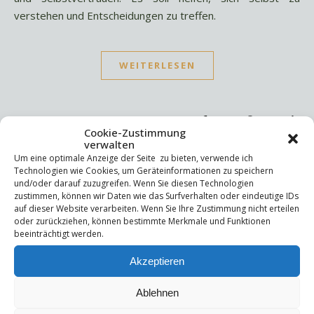
verstehen und Entscheidungen zu treffen.
WEITERLESEN
Cookie-Zustimmung
verwalten
Um eine optimale Anzeige der Seite zu bieten, verwende ich
Suchen
Technologien wie Cookies, um Geräteinformationen zu speichern
und/oder darauf zuzugreifen. Wenn Sie diesen Technologien
Suchen
zustimmen, können wir Daten wie das Surfverhalten oder eindeutige IDs
auf dieser Website verarbeiten. Wenn Sie Ihre Zustimmung nicht erteilen
oder zurückziehen, können bestimmte Merkmale und Funktionen
beeinträchtigt werden.
Letzte Beiträge
Akzeptieren
Die Mentale Sicherheitsarchitektur
Wettbewerbsfähigkeit
Trigger und Glimmer
Ablehnen
Selbstsabotage