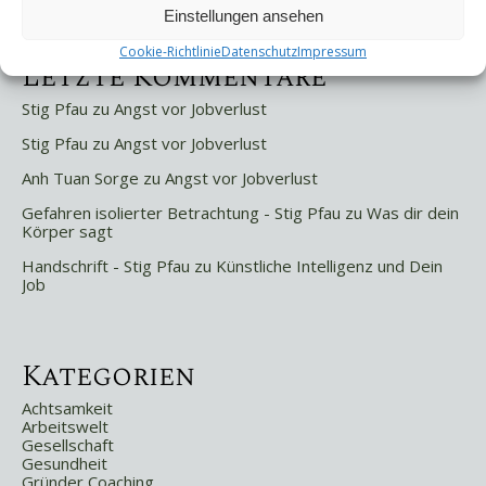
Weniger ist mehr!
Einstellungen ansehen
Cookie-Richtlinie
Datenschutz
Impressum
Letzte Kommentare
Stig Pfau
zu
Angst vor Jobverlust
Stig Pfau
zu
Angst vor Jobverlust
Anh Tuan Sorge
zu
Angst vor Jobverlust
Gefahren isolierter Betrachtung - Stig Pfau
zu
Was dir dein
Körper sagt
Handschrift - Stig Pfau
zu
Künstliche Intelligenz und Dein
Job
Kategorien
Achtsamkeit
Arbeitswelt
Gesellschaft
Gesundheit
Gründer Coaching