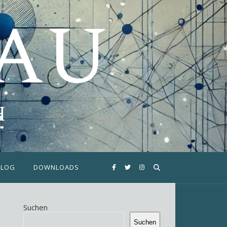
FAU
H
BLOG
DOWNLOADS
Suchen
Suchen