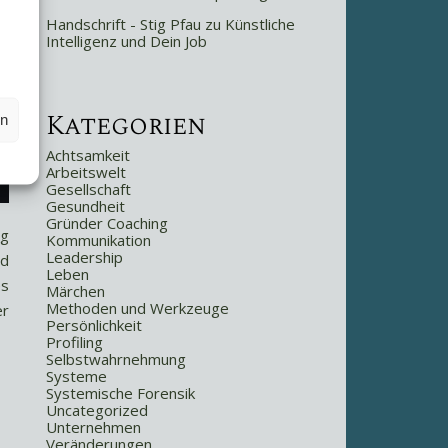
Handschrift - Stig Pfau
zu
Künstliche
Intelligenz und Dein Job
Kategorien
en
Achtsamkeit
Arbeitswelt
Gesellschaft
Gesundheit
Gründer Coaching
ig
Kommunikation
Leadership
nd
Leben
es
Märchen
Methoden und Werkzeuge
er
Persönlichkeit
Profiling
Selbstwahrnehmung
Systeme
Systemische Forensik
Uncategorized
Unternehmen
Veränderungen