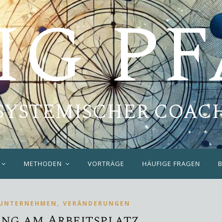
IG P
SYSTEMISCHER COAC
METHODEN
VORTRÄGE
HÄUFIGE FRAGEN
,
UNTERNEHMEN
VERÄNDERUNGEN
ing am Arbeitsplatz