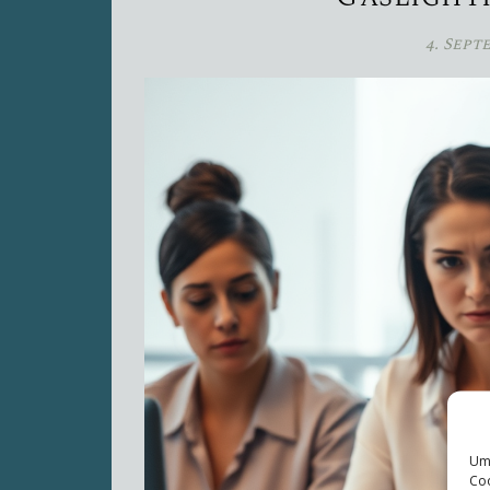
4. Sept
Um 
Coo